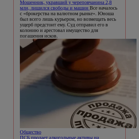
Мошенник, укравший у череповчанина 2,8
млн, лишился свободы и машин
Все началось
с «брокерства на валютном рынке». Юноша
был всего лишь курьером, но возмещать весь
ущерб предстоит ему. Суд отправил его в
колонию и арестовал имущество для
погашения исков.
Общество
ПСБ продает алкогольные активы на