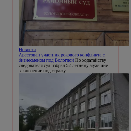
Новости
Арестован участник рокового конфликта с
бизнесменом под Вологдой
По ходатайству
следователя суд избрал 52-летнему мужчине
заключение под стражу.