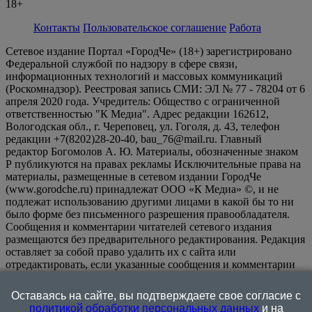
18+
Контакты
Пользовательское соглашение
Работа
Сетевое издание Портал «ГородЧе» (18+) зарегистрировано
Федеральной службой по надзору в сфере связи,
информационных технологий и массовых коммуникаций
(Роскомнадзор). Реестровая запись СМИ: ЭЛ № 77 - 78204 от 6
апреля 2020 года. Учредитель: Общество с ограниченной
ответственностью "К Медиа". Адрес редакции 162612,
Вологодская обл., г. Череповец, ул. Гоголя, д. 43, телефон
редакции +7(8202)28-20-40, bau_76@mail.ru. Главный
редактор Богомолов А. Ю. Материалы, обозначенные знаком
Р публикуются на правах рекламы Исключительные права на
материалы, размещенные в сетевом издании ГородЧе
(www.gorodche.ru) принадлежат ООО «К Медиа» ©, и не
подлежат использованию другими лицами в какой бы то ни
было форме без письменного разрешения правообладателя.
Сообщения и комментарии читателей сетевого издания
размещаются без предварительного редактирования. Редакция
оставляет за собой право удалить их с сайта или
отредактировать, если указанные сообщения и комментарии
являются злоупотреблением свободой массовой информации
или нарушением иных требований закона.
На
Оставаясь на сайте, вы подтверждаете свое согласие с
информационном ресурсе применяются рекомендательные
политикой обработки персональных данных
и на