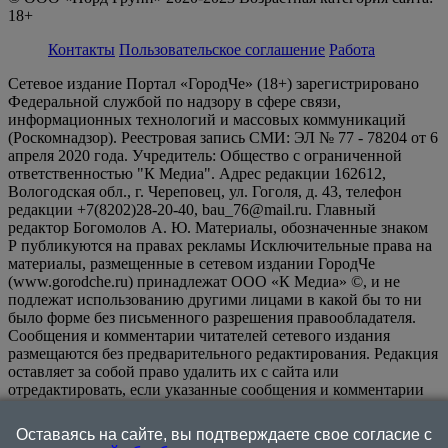
18+
Контакты
Пользовательское соглашение
Работа
Сетевое издание Портал «ГородЧе» (18+) зарегистрировано
Федеральной службой по надзору в сфере связи,
информационных технологий и массовых коммуникаций
(Роскомнадзор). Реестровая запись СМИ: ЭЛ № 77 - 78204 от 6
апреля 2020 года. Учредитель: Общество с ограниченной
ответственностью "К Медиа". Адрес редакции 162612,
Вологодская обл., г. Череповец, ул. Гоголя, д. 43, телефон
редакции +7(8202)28-20-40, bau_76@mail.ru. Главный
редактор Богомолов А. Ю. Материалы, обозначенные знаком
Р публикуются на правах рекламы Исключительные права на
материалы, размещенные в сетевом издании ГородЧе
(www.gorodche.ru) принадлежат ООО «К Медиа» ©, и не
подлежат использованию другими лицами в какой бы то ни
было форме без письменного разрешения правообладателя.
Сообщения и комментарии читателей сетевого издания
размещаются без предварительного редактирования. Редакция
оставляет за собой право удалить их с сайта или
отредактировать, если указанные сообщения и комментарии
являются злоупотреблением свободой массовой информации
или нарушением иных требований закона.
На
Оставаясь на сайте, вы подтверждаете свое согласие с
информационном ресурсе применяются рекомендательные