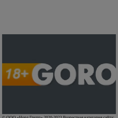
© ООО «Норд Групп» 2020-2023 Возрастная категория сайта: