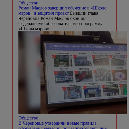
Общество
Роман Маслов завершил обучение в «Школе
мэров» и защитил проект
Бывший глава
Череповца Роман Маслов окончил
федеральную образовательную программу
«Школа мэров»
Общество
В Череповце утвердили новые правила
оформления вывесок: под запретом бегущие