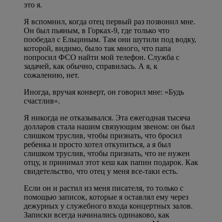
это я.
Я вспомнил, когда отец первый раз позвонил мне.
Он был пьяным, в Горках-9, где только что
пообедал с Ельциным. Там они шутили под водку,
которой, видимо, было так много, что папа
попросил ФСО найти мой телефон. Служба с
задачей, как обычно, справилась. А я, к
сожалению, нет.
Иногда, вручая конверт, он говорил мне: «Будь
счастлив».
Я никогда не отказывался. Эта ежегодная тысяча
долларов стала нашим связующим звеном: он был
слишком труслив, чтобы признать, что бросил
ребенка и просто хотел откупиться, а я был
слишком труслив, чтобы признать, что не нужен
отцу, и принимал этот кеш как папин подарок. Как
свидетельство, что отец у меня все-таки есть.
Если он и растил из меня писателя, то только с
помощью записок, которые я оставлял ему через
дежурных у служебного входа концертных залов.
Записки всегда начинались одинаково, как