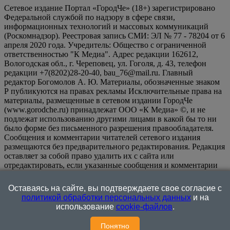
Сетевое издание Портал «ГородЧе» (18+) зарегистрировано
Федеральной службой по надзору в сфере связи,
информационных технологий и массовых коммуникаций
(Роскомнадзор). Реестровая запись СМИ: ЭЛ № 77 - 78204 от 6
апреля 2020 года. Учредитель: Общество с ограниченной
ответственностью "К Медиа". Адрес редакции 162612,
Вологодская обл., г. Череповец, ул. Гоголя, д. 43, телефон
редакции +7(8202)28-20-40, bau_76@mail.ru. Главный
редактор Богомолов А. Ю. Материалы, обозначенные знаком
Р публикуются на правах рекламы Исключительные права на
материалы, размещенные в сетевом издании ГородЧе
(www.gorodche.ru) принадлежат ООО «К Медиа» ©, и не
подлежат использованию другими лицами в какой бы то ни
было форме без письменного разрешения правообладателя.
Сообщения и комментарии читателей сетевого издания
размещаются без предварительного редактирования. Редакция
оставляет за собой право удалить их с сайта или
отредактировать, если указанные сообщения и комментарии
являются злоупотреблением свободой массовой информации
или нарушением иных требований закона.
На
Оставаясь на сайте, вы подтверждаете свое согласие с
информационном ресурсе применяются рекомендательные
политикой обработки персональных данных
и на
технологии (информационные технологии предоставления
использование
cookie-файлов
.
информации на основе сбора, систематизации и анализа
сведений, относящихся к предпочтениям пользователей сети
Понятно
"Интернет", находящихся на территории Российской