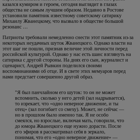
казался кумиром и героем, сегодня выглядит в глазах
общества не самым лучшим образом. Недавно в Ростове
установили памятник известному советскому сатирику
Михаилу Жванецкому, что вызвало в обществе большой
резонанс …
Патриоты требовали немедленно снести этот памятник из-за
некоторых неудачных шуток Жванецкого. Однако власти на
этот шаг не пошли, признав величие этой личности перед
российской культурой. Однако у нас есть шанс взглянуть на
сатирика с другой стороны. На днях его сын, журналист и
сценарист, Андрей Рывкин поделился своими
воспоминаниями об отце. И в свете этих мемуаров перед
нами предстает совершенно другой образ.
"Я был панчлайном его шуток: то он не может
вспомнить, сколько у него детей (зал надрывается),
то изрекает, что «одно неверное движение, и ты
отец» (зал погибает со смеху). Может, не сейчас —
но в прошлом было именно так. Я не особо
смеялся, но взрослые, включая мать, говорили, что
до юмора Жванецкого еще нужно дорасти. После
его эфиров я рассматривал себя в зеркало,
понимая, что его «одно неверное движение» —