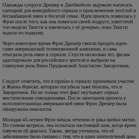
Однажды супруги Дрешер и Джейкобсон задумали написать
сценарий для комедийного сериала о приключениях весёлой и
бесшабашной няни в богатой семье. Идея проекта появилась у
Фрэн после того, как она помогала своей подруге, известной
топ-модели Твигги и нянчилась с её дочерью, пока Твигги
ходила по подиуму.
Через некоторое время Фрэн Дрешер смогла продать идею
главе американской телевизионной кампании, и сама
отыграла роль няни в сериале. Спустя несколько лет, фильм
адаптировали для российского зрителя и выбрали на
главнуюю роль Вики Прудковской Анастасию Заворотнюк.
Следует отметить, что в пробах к сериалу принимала участие
и Жанна Фриске, которую погубила таже болезнь, что и
Заворотнюк. Но не только этот факт окутывает сериал
мистическими совпадениями. После окончания проекта у
исполнительницы американской няни Фрэн Дрешер была
обнаружена онкология.
Молодая 43-летнея Фрэн начала лечения от рака шейки матки.
По словам актрисы, она испытала настоящий шок, когда врачи
озвучили ей диагноз. Также, звезда уточнила, что её
заболевание было связано с тем, что в один злополучный день