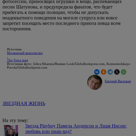
фотосессии, приносящих игрушки и вещи, распевающих
песни Шатунова, и предупредила фанатов, что будет
прибегать к помощи полиции, чтобы не допускать
неадекватного поведения на могиле супруга или вовсе
запретит посещать место последнего приюта певца всем
посторонним.
Источник:
Московский комсомолец
,
The Voice mag
Источники фото: Juliya Khanina/Russian Look/Globallookpress.com, Komsomolskaya
Pravda/Globallookpress.com
Евгений Васильев
ЗВЕЗДНАЯ ЖИЗНЬ
На эту тему:
Звезда Playboy Памела Андерсон и Лиам Нисон:
любовь или пиар-ход?