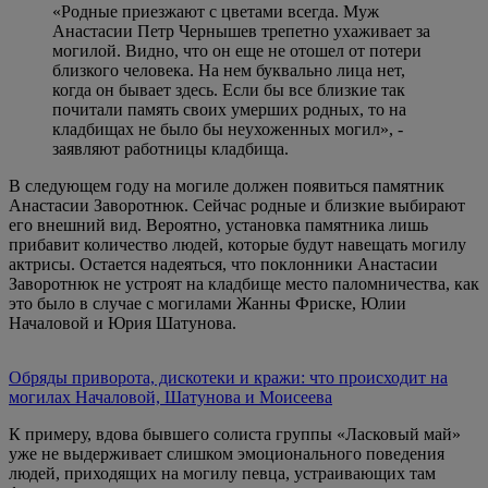
«Родные приезжают с цветами всегда. Муж
Анастасии Петр Чернышев трепетно ухаживает за
могилой. Видно, что он еще не отошел от потери
близкого человека. На нем буквально лица нет,
когда он бывает здесь. Если бы все близкие так
почитали память своих умерших родных, то на
кладбищах не было бы неухоженных могил», -
заявляют работницы кладбища.
В следующем году на могиле должен появиться памятник
Анастасии Заворотнюк. Сейчас родные и близкие выбирают
его внешний вид. Вероятно, установка памятника лишь
прибавит количество людей, которые будут навещать могилу
актрисы. Остается надеяться, что поклонники Анастасии
Заворотнюк не устроят на кладбище место паломничества, как
это было в случае с могилами Жанны Фриске, Юлии
Началовой и Юрия Шатунова.
Обряды приворота, дискотеки и кражи: что происходит на
могилах Началовой, Шатунова и Моисеева
К примеру, вдова бывшего солиста группы «Ласковый май»
уже не выдерживает слишком эмоционального поведения
людей, приходящих на могилу певца, устраивающих там