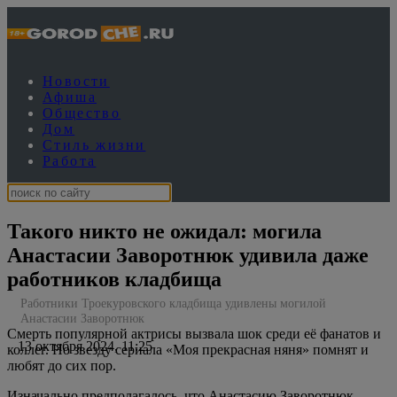
Новости
Афиша
Общество
Дом
Стиль жизни
Работа
Такого никто не ожидал: могила
Анастасии Заворотнюк удивила даже
работников кладбища
Работники Троекуровского кладбища удивлены могилой
Анастасии Заворотнюк
Смерть популярной актрисы вызвала шок среди её фанатов и
13 октября 2024, 11:25
коллег. Но звезду сериала «Моя прекрасная няня» помнят и
любят до сих пор.
Изначально предполагалось, что Анастасию Заворотнюк