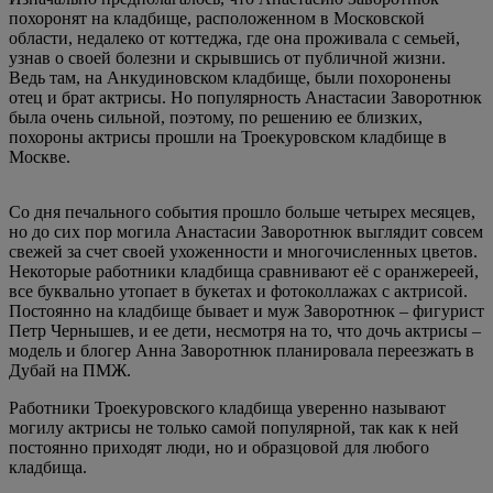
похоронят на кладбище, расположенном в Московской
области, недалеко от коттеджа, где она проживала с семьей,
узнав о своей болезни и скрывшись от публичной жизни.
Ведь там, на Анкудиновском кладбище, были похоронены
отец и брат актрисы. Но популярность Анастасии Заворотнюк
была очень сильной, поэтому, по решению ее близких,
похороны актрисы прошли на Троекуровском кладбище в
Москве.
Со дня печального события прошло больше четырех месяцев,
но до сих пор могила Анастасии Заворотнюк выглядит совсем
свежей за счет своей ухоженности и многочисленных цветов.
Некоторые работники кладбища сравнивают её с оранжереей,
все буквально утопает в букетах и фотоколлажах с актрисой.
Постоянно на кладбище бывает и муж Заворотнюк – фигурист
Петр Чернышев, и ее дети, несмотря на то, что дочь актрисы –
модель и блогер Анна Заворотнюк планировала переезжать в
Дубай на ПМЖ.
Работники Троекуровского кладбища уверенно называют
могилу актрисы не только самой популярной, так как к ней
постоянно приходят люди, но и образцовой для любого
кладбища.