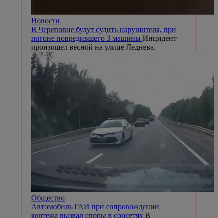
Новости
В Череповце будут судить нарушителя, при
погоне повредившего 3 машины
Инцидент
произошел весной на улице Леднева.
Общество
Автомобиль ГАИ при сопровождении
кортежа вызвал споры в соцсетях
В