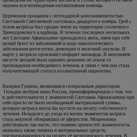
оказана вся необходимая паллиативная помощь.
Церемония прощания с легендарной кинознаменитостью
Светланой Светличной состоялась двадцатого ноября. Гроб с
телом актрисы был предан земле на территории столичного
Троекуровского кладбища. В течение последних нескольких
лет Светлане Афанасьевне приходилось жить, имея при себе
целый букет из заболеваний в виде онкологического
заболевания ротоглотки, деменции и мозговой опухоли. В
марте у актрисы произошёл инфаркт миокарда. В минувшем
августе звездой было принято решение об отказе от
прохождения необходимого лечения, в связи с чем она стала
получательницей статуса паллиативной пациентки.
Валерия Гущина, являющаяся генеральным директором
Гильдии актёров кино России, проинформировала о том, что
в действительности у знаменитой Светланы Афанасьевны при
себе просто не было необходимой материальной суммы,
которую актриса могла бы пустить на оплату собственного
лечения. Незадолго до ухода из жизни знаменитая актриса
стала жертвой обокравших её аферистов. Мошенники
действовали так нагло, что помимо ценностей знаменитость
оказалась также лишена и материальных средств,
предназначающихся на оплату её медицинского лечения. В