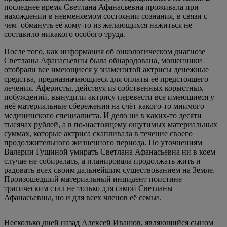
последнее время Светлана Афанасьевна проживала при
нахождении в невменяемом состоянии сознания, в связи с
чем обмануть её кому-то из желающихся нажиться не
составило никакого особого труда.
После того, как информация об онкологическом диагнозе
Светланы Афанасьевны была обнародована, мошенники
отобрали все имеющиеся у знаменитой актрисы денежные
средства, предназначающиеся для оплаты её предстоящего
лечения. Аферисты, действуя из собственных корыстных
побуждений, вынудили актрису перевести все имеющиеся у
неё материальные сбережения на счёт какого-то мнимого
медицинского специалиста. И дело ни в каких-то десяти
тысячах рублей, а в по-настоящему ощутимых материальных
суммах, которые актриса скапливала в течение своего
продолжительного жизненного периода. По уточнениям
Валерии Гущиной умирать Светлана Афанасьевна ни в коем
случае не собиралась, а планировала продолжать жить и
радовать всех своим дальнейшим существованием на Земле.
Произошедший материальный инцидент поистине
трагическим стал не только для самой Светланы
Афанасьевны, но и для всех членов её семьи.
Несколько дней назад Алексей Ивашов, являющийся сыном