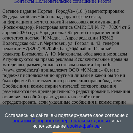
Контакты
Пользовательское соглашение
Работа
Сетевое издание Портал «ГородЧе» (18+) зарегистрировано
Федеральной службой по надзору в сфере связи,
информационных технологий и массовых коммуникаций
(Роскомнадзор). Реестровая запись СМИ: ЭЛ № 77 - 78204 от 6
апреля 2020 года. Учредитель: Общество с ограниченной
ответственностью "К Медиа". Адрес редакции 162612,
Вологодская обл., г. Череповец, ул. Гоголя, д. 43, телефон
редакции +7(8202)28-20-40, bau_76@mail.ru. Главный
редактор Богомолов А. Ю. Материалы, обозначенные знаком
Р публикуются на правах рекламы Исключительные права на
материалы, размещенные в сетевом издании ГородЧе
(www.gorodche.ru) принадлежат ООО «К Медиа» ©, и не
подлежат использованию другими лицами в какой бы то ни
было форме без письменного разрешения правообладателя.
Сообщения и комментарии читателей сетевого издания
размещаются без предварительного редактирования. Редакция
оставляет за собой право удалить их с сайта или
отредактировать, если указанные сообщения и комментарии
являются злоупотреблением свободой массовой информации
или нарушением иных требований закона.
На
Оставаясь на сайте, вы подтверждаете свое согласие с
информационном ресурсе применяются рекомендательные
политикой обработки персональных данных
и на
технологии (информационные технологии предоставления
использование
cookie-файлов
.
информации на основе сбора, систематизации и анализа