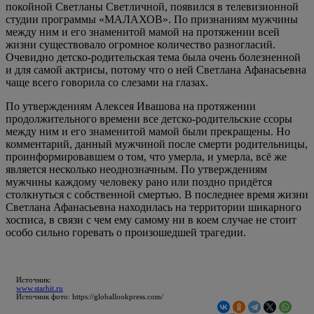
покойной Светланы Светличной, появился в телевизионной
студии программы «МАЛАХОВ». По признаниям мужчины
между ним и его знаменитой мамой на протяжении всей
жизни существовало огромное количество разногласий.
Очевидно детско-родительская тема была очень болезненной
и для самой актрисы, потому что о ней Светлана Афанасьевна
чаще всего говорила со слезами на глазах.
По утверждениям Алексея Ивашова на протяжении
продолжительного времени все детско-родительские ссоры
между ним и его знаменитой мамой были прекращены. Но
комментарий, данный мужчиной после смерти родительницы,
проинформировавшем о том, что умерла, и умерла, всё же
является несколько неоднозначным. По утверждениям
мужчины каждому человеку рано или поздно придётся
столкнуться с собственной смертью. В последнее время жизни
Светлана Афанасьевна находилась на территории шикарного
хосписа, в связи с чем ему самому ни в коем случае не стоит
особо сильно горевать о произошедшей трагедии.
Источник:
www.starhit.ru
Источник фото: https://globallookpress.com/