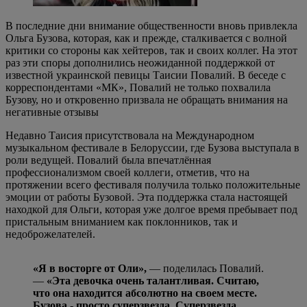
В последние дни внимание общественности вновь привлекла
Ольга Бузова, которая, как и прежде, сталкивается с волной
критики со стороны как хейтеров, так и своих коллег. На этот
раз эти споры дополнились неожиданной поддержкой от
известной украинской певицы Таисии Повалий. В беседе с
корреспондентами «МК», Повалий не только похвалила
Бузову, но и откровенно призвала не обращать внимания на
негативные отзывы
Недавно Таисия присутствовала на Международном
музыкальном фестивале в Белоруссии, где Бузова выступала в
роли ведущей. Повалий была впечатлённая
профессионализмом своей коллеги, отметив, что на
протяжении всего фестиваля получила только положительные
эмоции от работы Бузовой. Эта поддержка стала настоящей
находкой для Ольги, которая уже долгое время пребывает под
пристальным вниманием как поклонников, так и
недоброжелателей.
«Я в восторге от Оли»,
— поделилась Повалий.
—
«Эта девочка очень талантливая. Считаю,
что она находится абсолютно на своем месте.
Бузова - просто суперзвезда. Суперзвезда,