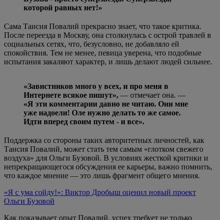
которой равных нет!»
Сама Таисия Повалий прекрасно знает, что такое критика.
После переезда в Москву, она столкнулась с острой травлей в
социальных сетях, что, безусловно, не добавляло ей
спокойствия. Тем не менее, певица уверена, что подобные
испытания закаляют характер, и лишь делают людей сильнее.
«Завистников много у всех, и про меня в
Интернете всякое пишут»,
— отмечает она. —
«Я эти комментарии давно не читаю. Они мне
уже надоели! Оле нужно делать то же самое.
Идти вперед своим путем - и все».
Поддержка со стороны таких авторитетных личностей, как
Таисия Повалий, может стать тем самым «глотком свежего
воздуха» для Ольги Бузовой. В условиях жесткой критики и
непрекращающегося обсуждения ее карьеры, важно помнить,
что каждое мнение — это лишь фрагмент общего мнения.
«Я с ума сойду!»: Виктор Дробыш оценил новый проект
Ольги Бузовой
Как показывает опыт Повалий, успех требует не только