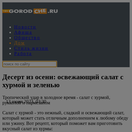
Новости
Афиша
Общество
Дом
Стиль жизни
Работа
Десерт из осени: освежающий салат с
хурмой и зеленью
Тропический удар в холодное время - салат с хурмой,
13 июня 2023, 03:30
рукколой и пармезаном
Салат с хурмой - это нежный, сладкий и освежающий салат,
который может стать отличным дополнением к любому обеду
или ужину. Вот рецепт, который поможет вам приготовить
вкусный салат из хурмы: