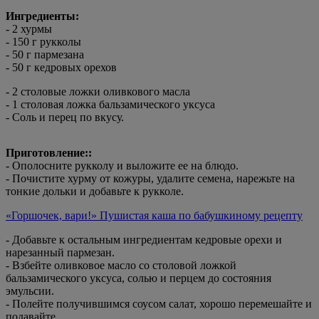
Ингредиенты:
- 2 хурмы
- 150 г рукколы
- 50 г пармезана
- 50 г кедровых орехов
- 2 столовые ложки оливкового масла
- 1 столовая ложка бальзамического уксуса
- Соль и перец по вкусу.
Приготовление::
- Ополосните рукколу и выложите ее на блюдо.
- Почистите хурму от кожуры, удалите семена, нарежьте на
тонкие дольки и добавьте к рукколе.
«Горшочек, вари!» Пушистая каша по бабушкиному рецепту
- Добавьте к остальным ингредиентам кедровые орехи и
нарезанный пармезан.
- Взбейте оливковое масло со столовой ложкой
бальзамического уксуса, солью и перцем до состояния
эмульсии.
- Полейте получившимся соусом салат, хорошо перемешайте и
подавайте.