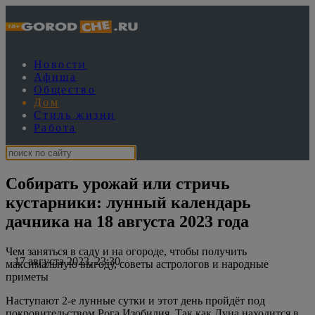
Новости
Афиша
Общество
Дом
Стиль жизни
Работа
Собирать урожай или стричь
кустарники: лунный календарь
дачника на 18 августа 2023 года
Чем заняться в саду и на огороде, чтобы получить
17 августа 2023, 23:30
максимальную выгоду, советы астрологов и народные
приметы
Наступают 2-е лунные сутки и этот день пройдёт под
покровительством Рога Изобилия. Так как Луна находится в