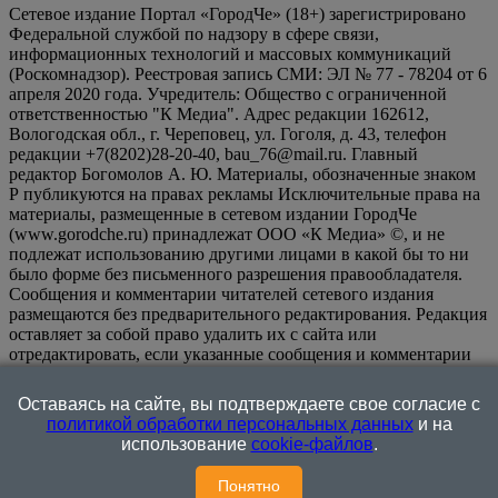
Сетевое издание Портал «ГородЧе» (18+) зарегистрировано
Федеральной службой по надзору в сфере связи,
информационных технологий и массовых коммуникаций
(Роскомнадзор). Реестровая запись СМИ: ЭЛ № 77 - 78204 от 6
апреля 2020 года. Учредитель: Общество с ограниченной
ответственностью "К Медиа". Адрес редакции 162612,
Вологодская обл., г. Череповец, ул. Гоголя, д. 43, телефон
редакции +7(8202)28-20-40, bau_76@mail.ru. Главный
редактор Богомолов А. Ю. Материалы, обозначенные знаком
Р публикуются на правах рекламы Исключительные права на
материалы, размещенные в сетевом издании ГородЧе
(www.gorodche.ru) принадлежат ООО «К Медиа» ©, и не
подлежат использованию другими лицами в какой бы то ни
было форме без письменного разрешения правообладателя.
Сообщения и комментарии читателей сетевого издания
размещаются без предварительного редактирования. Редакция
оставляет за собой право удалить их с сайта или
отредактировать, если указанные сообщения и комментарии
являются злоупотреблением свободой массовой информации
или нарушением иных требований закона.
На
Оставаясь на сайте, вы подтверждаете свое согласие с
информационном ресурсе применяются рекомендательные
политикой обработки персональных данных
и на
технологии (информационные технологии предоставления
использование
cookie-файлов
.
информации на основе сбора, систематизации и анализа
сведений, относящихся к предпочтениям пользователей сети
Понятно
"Интернет", находящихся на территории Российской