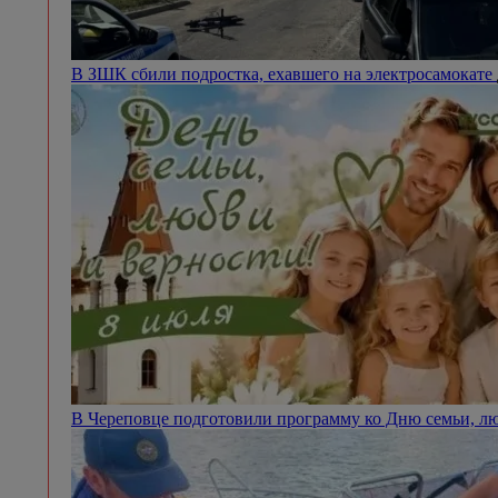
В ЗШК сбили подростка, ехавшего на электросамокате
В Череповце подготовили программу ко Дню семьи, л