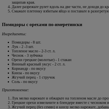
защипав края.
Далее разрежьте рулет вдоль на две части, не доходя до кр
Смажьте плетенку взбитым яйцо и поставьте в разогретую
Помидоры с орехами по-имеретински
Ингредиенты:
Помидоры - 8 шт.
Лук - 2 -3 шт.
Топленое масло - 2-3 ст. л.
Чеснок - 3 зубчика
Орехи грецкие (молотые) - 1 стакан
Винный красный уксус - 2 ст. л.
Кориандр - по вкусу
Кинза - по вкусу
Жгучий перец - 1 стручок
Соль - по вкусу
Приготовление:
Лук мелко нарежьте и обжарьте на топленом масле до про
Грецкие орехи измельчите в блендере вместе с чесноком 
Жгучий перец (без семян) и кинзу мелко нарежьте, добавь