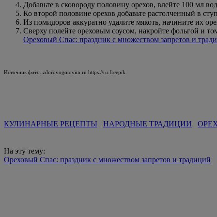
Добавьте в сковороду половину орехов, влейте 100 мл во
Ко второй половине орехов добавьте растолченный в сту
Из помидоров аккуратно удалите мякоть, начините их ор
Сверху полейте ореховым соусом, накройте фольгой и том
Ореховый Спас: праздник с множеством запретов и трад
Источник фото: zdorovogotovim.ru https://ru.freepik.
КУЛИНАРНЫЕ РЕЦЕПТЫ
НАРОДНЫЕ ТРАДИЦИИ
ОРЕ
На эту тему:
Ореховый Спас: праздник с множеством запретов и традиций