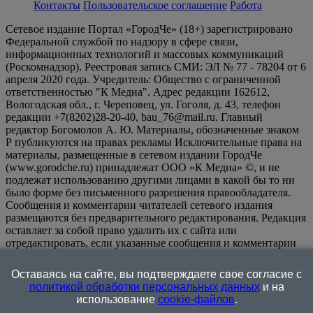
Контакты
Пользовательское соглашение
Работа
Сетевое издание Портал «ГородЧе» (18+) зарегистрировано
Федеральной службой по надзору в сфере связи,
информационных технологий и массовых коммуникаций
(Роскомнадзор). Реестровая запись СМИ: ЭЛ № 77 - 78204 от 6
апреля 2020 года. Учредитель: Общество с ограниченной
ответственностью "К Медиа". Адрес редакции 162612,
Вологодская обл., г. Череповец, ул. Гоголя, д. 43, телефон
редакции +7(8202)28-20-40, bau_76@mail.ru. Главный
редактор Богомолов А. Ю. Материалы, обозначенные знаком
Р публикуются на правах рекламы Исключительные права на
материалы, размещенные в сетевом издании ГородЧе
(www.gorodche.ru) принадлежат ООО «К Медиа» ©, и не
подлежат использованию другими лицами в какой бы то ни
было форме без письменного разрешения правообладателя.
Сообщения и комментарии читателей сетевого издания
размещаются без предварительного редактирования. Редакция
оставляет за собой право удалить их с сайта или
отредактировать, если указанные сообщения и комментарии
являются злоупотреблением свободой массовой информации
или нарушением иных требований закона.
На
Оставаясь на сайте, вы подтверждаете свое согласие с
информационном ресурсе применяются рекомендательные
политикой обработки персональных данных
и на
технологии (информационные технологии предоставления
использование
cookie-файлов
.
информации на основе сбора, систематизации и анализа