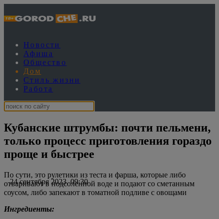
Новости
Афиша
Общество
Дом
Стиль жизни
Работа
Кубанские штрумбы: почти пельмени,
только процесс приготовления гораздо
проще и быстрее
По сути, это рулетики из теста и фарша, которые либо
24 сентября 2023, 09:30
отваривают в подсоленной воде и подают со сметанным
соусом, либо запекают в томатной подливе с овощами
Ингредиенты: