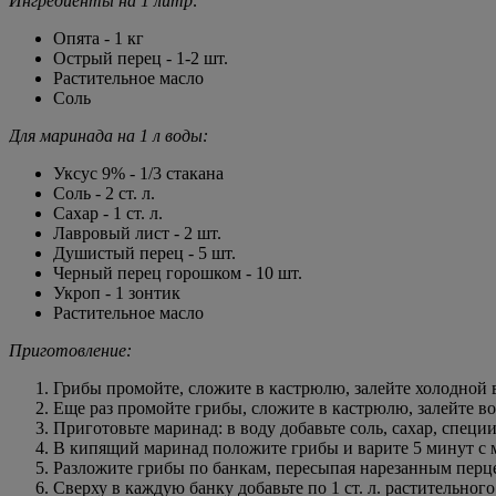
Ингредиенты на 1 литр:
Опята - 1 кг
Острый перец - 1-2 шт.
Растительное масло
Соль
Для маринада на 1 л воды:
Уксус 9% - 1/3 стакана
Соль - 2 ст. л.
Сахар - 1 ст. л.
Лавровый лист - 2 шт.
Душистый перец - 5 шт.
Черный перец горошком - 10 шт.
Укроп - 1 зонтик
Растительное масло
Приготовление:
Грибы промойте, сложите в кастрюлю, залейте холодной вод
Еще раз промойте грибы, сложите в кастрюлю, залейте вод
Приготовьте маринад: в воду добавьте соль, сахар, специи
В кипящий маринад положите грибы и варите 5 минут с 
Разложите грибы по банкам, пересыпая нарезанным перце
Сверху в каждую банку добавьте по 1 ст. л. растительного