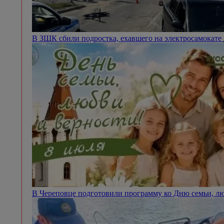
В ЗШК сбили подростка, ехавшего на электросамокате
В Череповце подготовили программу ко Дню семьи, л