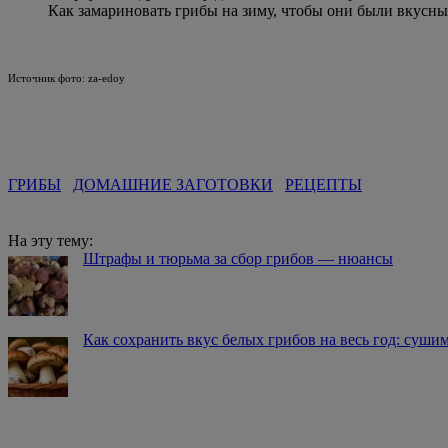
Как замариновать грибы на зиму, чтобы они были вкусн
Источник фото: za-edoy
ГРИБЫ
ДОМАШНИЕ ЗАГОТОВКИ
РЕЦЕПТЫ
На эту тему:
Штрафы и тюрьма за сбор грибов — нюансы
Как сохранить вкус белых грибов на весь год: сушим