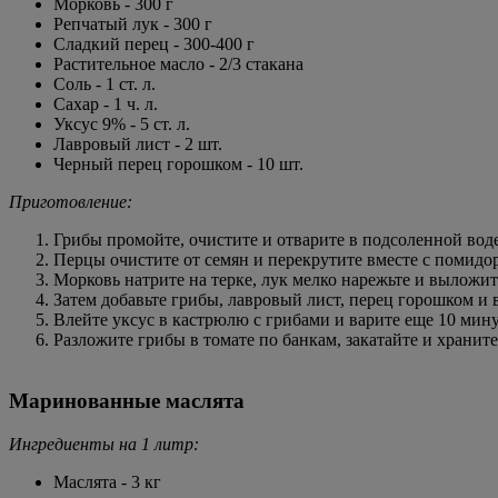
Морковь - 300 г
Репчатый лук - 300 г
Сладкий перец - 300-400 г
Растительное масло - 2/3 стакана
Соль - 1 ст. л.
Сахар - 1 ч. л.
Уксус 9% - 5 ст. л.
Лавровый лист - 2 шт.
Черный перец горошком - 10 шт.
Приготовление:
Грибы промойте, очистите и отварите в подсоленной воде
Перцы очистите от семян и перекрутите вместе с помидо
Морковь натрите на терке, лук мелко нарежьте и выложите
Затем добавьте грибы, лавровый лист, перец горошком и 
Влейте уксус в кастрюлю с грибами и варите еще 10 мину
Разложите грибы в томате по банкам, закатайте и храните
Маринованные маслята
Ингредиенты на 1 литр:
Маслята - 3 кг