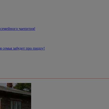
 семейного чаепития!
 семья забудет про пиццу!