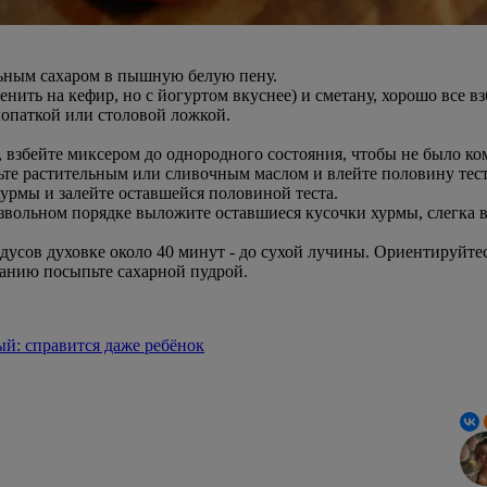
льным сахаром в пышную белую пену.
нить на кефир, но с йогуртом вкуснее) и сметану, хорошо все вз
лопаткой или столовой ложкой.
 взбейте миксером до однородного состояния, чтобы не было ко
ьте растительным или сливочным маслом и влейте половину тест
урмы и залейте оставшейся половиной теста.
извольном порядке выложите оставшиеся кусочки хурмы, слегка 
дусов духовке около 40 минут - до сухой лучины. Ориентируйтес
ланию посыпьте сахарной пудрой.
й: справится даже ребёнок