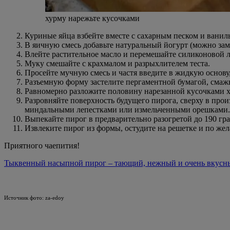
хурму нарежьте кусочками
Куриные яйца взбейте вместе с сахарным песком и вани
В яичную смесь добавьте натуральный йогурт (можно заме
Влейте растительное масло и перемешайте силиконовой 
Муку смешайте с крахмалом и разрыхлителем теста.
Просейте мучную смесь и частя введите в жидкую основу,
Разъемную форму застелите пергаментной бумагой, смаж
Равномерно разложите половину нарезанной кусочками х
Разровняйте поверхность будущего пирога, сверху в про
миндальными лепестками или измельченными орешками.
Выпекайте пирог в предварительно разогретой до 190 гра
Извлеките пирог из формы, остудите на решетке и по же
Приятного чаепития!
Тыквенный насыпной пирог – тающий, нежный и очень вкусны
Источник фото: za-edoy