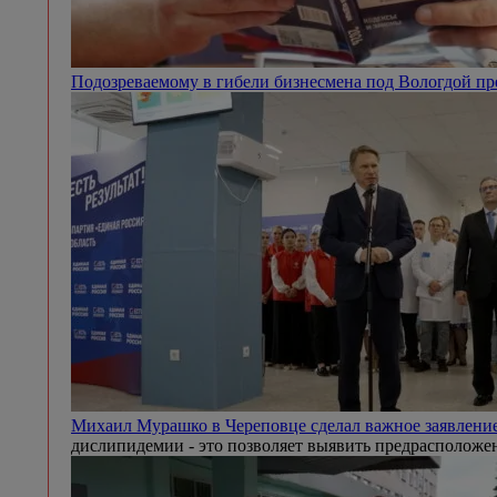
Подозреваемому в гибели бизнесмена под Вологдой п
Михаил Мурашко в Череповце сделал важное заявление
дислипидемии - это позволяет выявить предрасположен