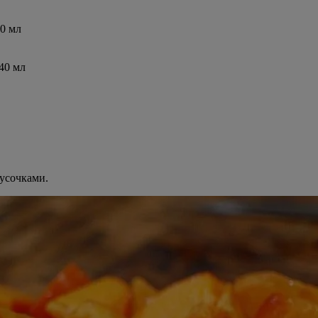
0 мл
40 мл
кусочками.