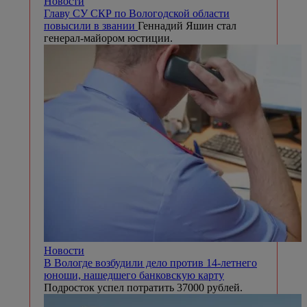
Новости
Главу СУ СКР по Вологодской области
повысили в звании
Геннадий Яшин стал
генерал-майором юстиции.
Новости
В Вологде возбудили дело против 14-летнего
юноши, нашедшего банковскую карту
Подросток успел потратить 37000 рублей.