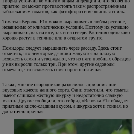
Гибрид устойчив ко многим видам инфекций и, что особенно
приятно, он может противостоять таким распространённым
заболеваниям томатов, как фитофтороз и вершинная гниль.
Томаты «Верочка F1» можно выращивать в любом регионе,
независимо от климатических условий. Поэтому их успешно
выращивают, как на юге, так и на севере. Растения одинаково
хорошо растут в теплице или в открытом грунте.
Помидоры следует выращивать через рассаду. Здесь стоит
отметить, что некоторые дачники жалуются на плохую
всхожесть семян и утверждают, что из пяти пробных образцов
у них выросли только три. При этом, другие садоводы
отмечают, что всхожесть семян просто отличная.
Также, мнение огородников разделилось при описании
вкусовых качеств данного сорта. Одни отметили, что томаты
имеют слишком жёсткую шкурку и недостаточно сладкую
мякоть. Другие сообщили, что гибрид «Верочка F1» обладает
приятным кисло-сладким вкусом, а шкурка хотя и тонкая, но
достаточно прочная.