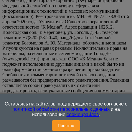
Сетевое издание Портал «ГородЧе» (18+) зарегистрировано
Федеральной службой по надзору в сфере связи,
информационных технологий и массовых коммуникаций
(Роскомнадзор). Реестровая запись СМИ: ЭЛ № 77 - 78204 от 6
апреля 2020 года. Учредитель: Общество с ограниченной
ответственностью "К Медиа". Адрес редакции 162612,
Вологодская обл., г. Череповец, ул. Гоголя, д. 43, телефон
редакции +7(8202)28-20-40, bau_76@mail.ru. Главный
редактор Богомолов А. Ю. Материалы, обозначенные знаком
Р публикуются на правах рекламы Исключительные права на
материалы, размещенные в сетевом издании ГородЧе
(www.gorodche.ru) принадлежат ООО «К Медиа» ©, и не
подлежат использованию другими лицами в какой бы то ни
было форме без письменного разрешения правообладателя.
Сообщения и комментарии читателей сетевого издания
размещаются без предварительного редактирования. Редакция
оставляет за собой право удалить их с сайта или
отредактировать, если указанные сообщения и комментарии
являются злоупотреблением свободой массовой информации
или нарушением иных требований закона.
На
Оставаясь на сайте, вы подтверждаете свое согласие с
информационном ресурсе применяются рекомендательные
политикой обработки персональных данных
и на
технологии (информационные технологии предоставления
использование
cookie-файлов
.
информации на основе сбора, систематизации и анализа
сведений, относящихся к предпочтениям пользователей сети
Понятно
"Интернет", находящихся на территории Российской