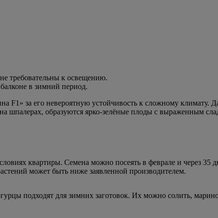
не требовательны к освещению.
балконе в зимний период.
а F1» за его невероятную устойчивость к сложному климату. Д
 на шпалерах, образуются ярко-зелёные плоды с выраженным сл
условиях квартиры. Семена можно посеять в феврале и через 35 
растений может быть ниже заявленной производителем.
огурцы подходят для зимних заготовок. Их можно солить, марино