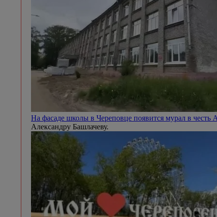
На фасаде школы в Череповце появится мурал в честь
Александру Башлачеву.