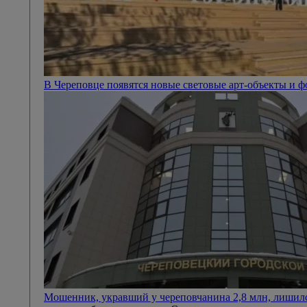
В Череповце появятся новые световые арт-объекты и 
Мошенник, укравший у череповчанина 2,8 млн, лишил