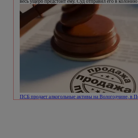
весь ущерб предстоит ему. Суд отправил его в колонию
ПСБ продает алкогольные активы на Вологодчине, в 