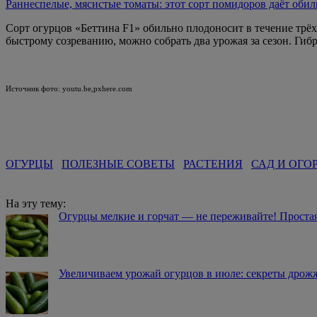
Раннеспелые, мясистые томаты: этот сорт помидоров даёт оби
Сорт огурцов «Беттина F1» обильно плодоносит в течение трёх 
быстрому созреванию, можно собрать два урожая за сезон. Гиб
Источник фото: youtu.be,pxhere.com
ОГУРЦЫ
ПОЛЕЗНЫЕ СОВЕТЫ
РАСТЕНИЯ
САД И ОГО
На эту тему:
Огурцы мелкие и горчат — не переживайте! Простая
Увеличиваем урожай огурцов в июле: секреты дрож