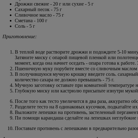
Дрожжи свежие - 20 г или сухие - 5 г
Сахарный песок - 75 г
Сливочное масло - 75 г
Сметана - 100 г
Соль - 5 г
Приготовление:
В теплой воде растворите дрожжи и подождите 5-10 минут
Затяните миску с опарой пищевой пленкой или полотенцем
момент, когда она начнет оседать - опара готова к работе.
Пшеничную муку порубите вместе со сливочным маслом н
В получившуюся мучную крошку введите соль. сахарный п
количество сахара не должно превышать - 75 г.
Мучную заготовку оставьте при комнатной температуре на
Глубокую миску или кастрюлю присыпьте изнутри мукой, 
После того как тесто увеличится в два раза, аккуратно об
Разделите тесто на 8 одинаковых кусочков, подкатайте их
Выложите лепешки на противень, застеленный пергаментн
Пи помощи карандаша сделайте на лепешках неглубокие 
Поставьте противень с лепешками в предварительно разог