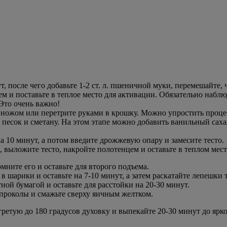
, после чего добавьте 1-2 ст. л. пшеничной муки, перемешайте, 
 и поставьте в теплое место для активации. Обязательно наблюда
 Это очень важно!
ожом или перетрите руками в крошку. Можно упростить процесс
есок и сметану. На этом этапе можно добавить ванильный сахар
 10 минут, а потом введите дрожжевую опару и замесите тесто.
выложите тесто, накройте полотенцем и оставьте в теплом мест
омните его и оставьте для второго подъема.
 в шарики и оставьте на 7-10 минут, а затем раскатайте лепешки 
ой бумагой и оставьте для расстойки на 20-30 минут.
проколы и смажьте сверху яичным желтком.
ретую до 180 градусов духовку и выпекайте 20-30 минут до ярк