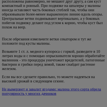
расположены равномерно, не мешают друг другу, а сам куст
компактный и ровный. При подвязке на шпалеры у малины
иногда оставляют часть боковых стеблей так, чтобы они
образовывали более-менее выраженную линию вдоль опоры.
Центральные ветви подвязывают вертикально, а у боковых
побегов подвязку делают под углом к корню, чтобы куст был
похож на веер.
После обрезания измельчите ветки секатором и тут же
положите под кусты малины.
Возьмите 1 ст. л. медного купороса с горкой, разведите в 10
литрах воды и с помощью опрыскивателя хорошо обработайте
малинник - это процедура уничтожит вредителей, патогенные
бактерии и грибки перед зимой, также снабдит растение
железом.
Если вы все сделаете правильно, то можете надеяться на
высокий урожай в следующем сезоне.
Не вымерзнет и завалит ягодами: малина этого сорта обрела
популярность у многих дачников