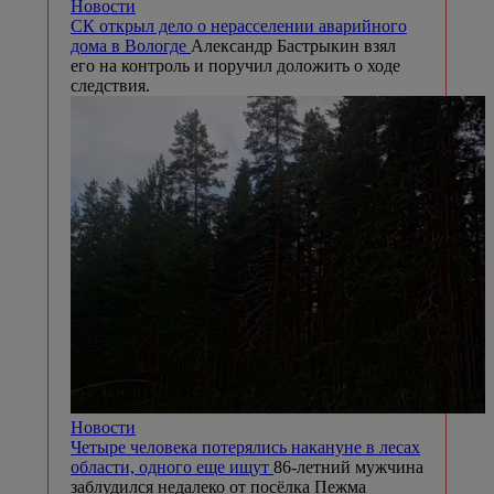
Новости
СК открыл дело о нерасселении аварийного
дома в Вологде
Александр Бастрыкин взял
его на контроль и поручил доложить о ходе
следствия.
Новости
Четыре человека потерялись накануне в лесах
области, одного еще ищут
86-летний мужчина
заблудился недалеко от посёлка Пежма