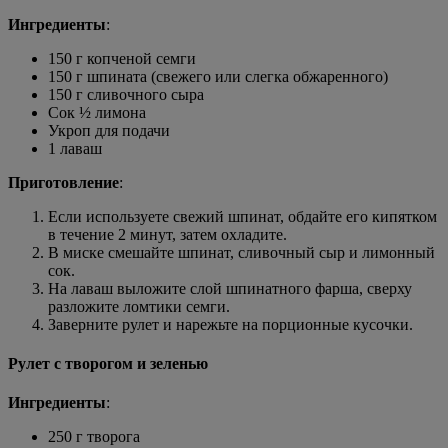
Ингредиенты
:
150 г копченой семги
150 г шпината (свежего или слегка обжаренного)
150 г сливочного сыра
Сок ½ лимона
Укроп для подачи
1 лаваш
Приготовление
:
Если используете свежий шпинат, обдайте его кипятком
в течение 2 минут, затем охладите.
В миске смешайте шпинат, сливочный сыр и лимонный
сок.
На лаваш выложите слой шпинатного фарша, сверху
разложите ломтики семги.
Заверните рулет и нарежьте на порционные кусочки.
Рулет с творогом и зеленью
Ингредиенты
:
250 г творога