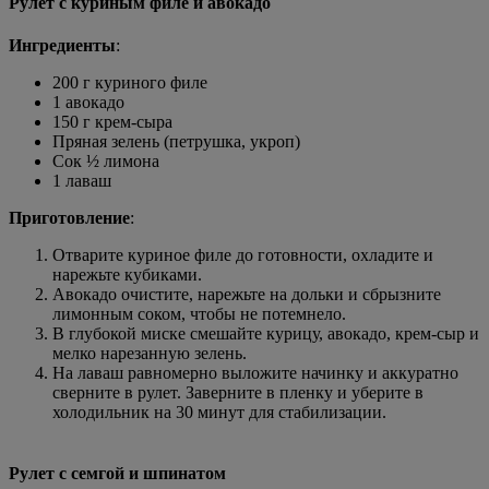
Рулет с куриным филе и авокадо
Ингредиенты
:
200 г куриного филе
1 авокадо
150 г крем-сыра
Пряная зелень (петрушка, укроп)
Сок ½ лимона
1 лаваш
Приготовление
:
Отварите куриное филе до готовности, охладите и
нарежьте кубиками.
Авокадо очистите, нарежьте на дольки и сбрызните
лимонным соком, чтобы не потемнело.
В глубокой миске смешайте курицу, авокадо, крем-сыр и
мелко нарезанную зелень.
На лаваш равномерно выложите начинку и аккуратно
сверните в рулет. Заверните в пленку и уберите в
холодильник на 30 минут для стабилизации.
Рулет с семгой и шпинатом