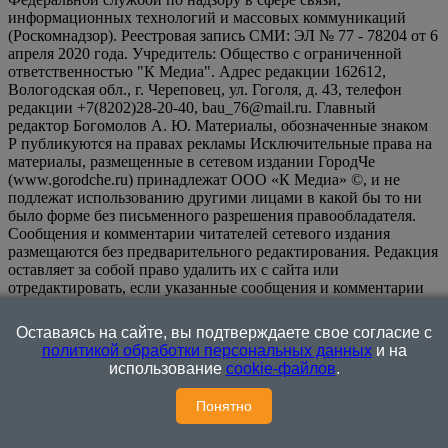
информационных технологий и массовых коммуникаций
(Роскомнадзор). Реестровая запись СМИ: ЭЛ № 77 - 78204 от 6
апреля 2020 года. Учредитель: Общество с ограниченной
ответственностью "К Медиа". Адрес редакции 162612,
Вологодская обл., г. Череповец, ул. Гоголя, д. 43, телефон
редакции +7(8202)28-20-40, bau_76@mail.ru. Главный
редактор Богомолов А. Ю. Материалы, обозначенные знаком
Р публикуются на правах рекламы Исключительные права на
материалы, размещенные в сетевом издании ГородЧе
(www.gorodche.ru) принадлежат ООО «К Медиа» ©, и не
подлежат использованию другими лицами в какой бы то ни
было форме без письменного разрешения правообладателя.
Сообщения и комментарии читателей сетевого издания
размещаются без предварительного редактирования. Редакция
оставляет за собой право удалить их с сайта или
отредактировать, если указанные сообщения и комментарии
являются злоупотреблением свободой массовой информации
или нарушением иных требований закона.
На
Оставаясь на сайте, вы подтверждаете свое согласие с
информационном ресурсе применяются рекомендательные
политикой обработки персональных данных
и на
технологии (информационные технологии предоставления
использование
cookie-файлов
.
информации на основе сбора, систематизации и анализа
сведений, относящихся к предпочтениям пользователей сети
Понятно
"Интернет", находящихся на территории Российской
Федерации)
поведение кошки