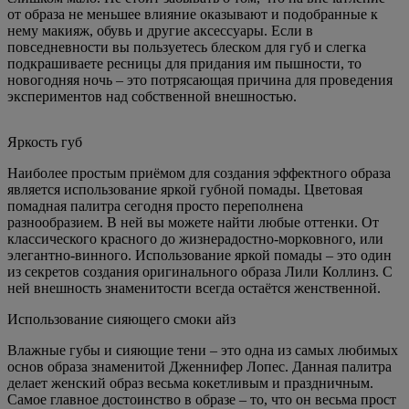
от образа не меньшее влияние оказывают и подобранные к
нему макияж, обувь и другие аксессуары. Если в
повседневности вы пользуетесь блеском для губ и слегка
подкрашиваете ресницы для придания им пышности, то
новогодняя ночь – это потрясающая причина для проведения
экспериментов над собственной внешностью.
Яркость губ
Наиболее простым приёмом для создания эффектного образа
является использование яркой губной помады. Цветовая
помадная палитра сегодня просто переполнена
разнообразием. В ней вы можете найти любые оттенки. От
классического красного до жизнерадостно-морковного, или
элегантно-винного. Использование яркой помады – это один
из секретов создания оригинального образа Лили Коллинз. С
ней внешность знаменитости всегда остаётся женственной.
Использование сияющего смоки айз
Влажные губы и сияющие тени – это одна из самых любимых
основ образа знаменитой Дженнифер Лопес. Данная палитра
делает женский образ весьма кокетливым и праздничным.
Самое главное достоинство в образе – то, что он весьма прост