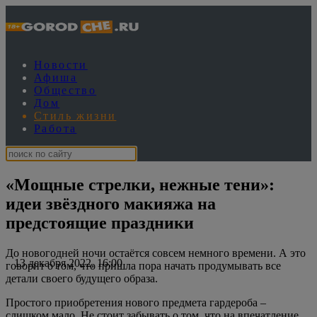
Новости
Афиша
Общество
Дом
Стиль жизни
Работа
«Мощные стрелки, нежные тени»:
идеи звёздного макияжа на
предстоящие праздники
До новогодней ночи остаётся совсем немного времени. А это
13 декабря 2022, 16:00
говорит о том, что пришла пора начать продумывать все
детали своего будущего образа.
Простого приобретения нового предмета гардероба –
слишком мало. Не стоит забывать о том, что на впечатление