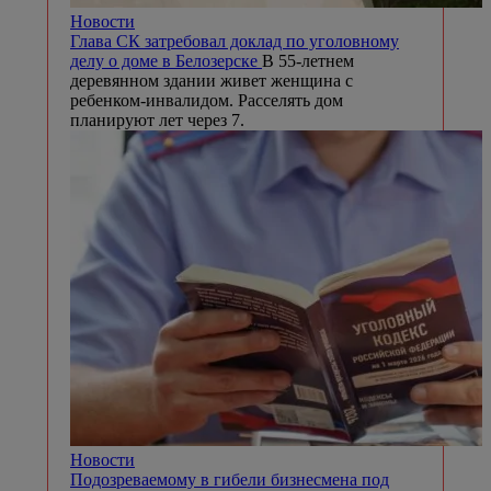
Новости
Глава СК затребовал доклад по уголовному
делу о доме в Белозерске
В 55-летнем
деревянном здании живет женщина с
ребенком-инвалидом. Расселять дом
планируют лет через 7.
Новости
Подозреваемому в гибели бизнесмена под