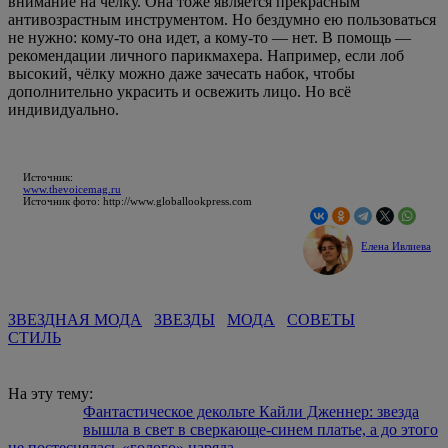
внимание на чёлку. Она тоже является прекрасным
антивозрастным инструментом. Но бездумно ею пользоваться
не нужно: кому-то она идет, а кому-то — нет. В помощь —
рекомендации личного парикмахера. Например, если лоб
высокий, чёлку можно даже зачесать набок, чтобы
дополнительно украсить и освежить лицо. Но всё
индивидуально.
Источник:
www.thevoicemag.ru
Источник фото: http://www.globallookpress.com
Елена Ивлиева
ЗВЕЗДНАЯ МОДА
ЗВЕЗДЫ
МОДА
СОВЕТЫ
СТИЛЬ
На эту тему:
Фантастическое декольте Кайли Дженнер: звезда
вышла в свет в сверкающе-синем платье, а до этого
не постеснялась «голого» наряда