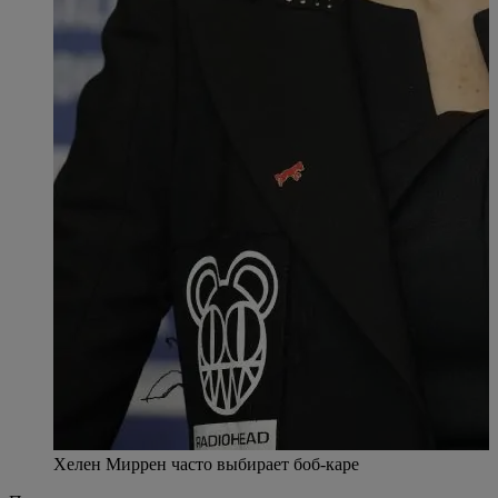
Хелен Миррен часто выбирает боб-каре