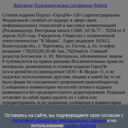
Контакты
Пользовательское соглашение
Работа
Сетевое издание Портал «ГородЧе» (18+) зарегистрировано
Федеральной службой по надзору в сфере связи,
информационных технологий и массовых коммуникаций
(Роскомнадзор). Реестровая запись СМИ: ЭЛ № 77 - 78204 от 6
апреля 2020 года. Учредитель: Общество с ограниченной
ответственностью "К Медиа". Адрес редакции 162612,
Вологодская обл., г. Череповец, ул. Гоголя, д. 43, телефон
редакции +7(8202)28-20-40, bau_76@mail.ru. Главный
редактор Богомолов А. Ю. Материалы, обозначенные знаком
Р публикуются на правах рекламы Исключительные права на
материалы, размещенные в сетевом издании ГородЧе
(www.gorodche.ru) принадлежат ООО «К Медиа» ©, и не
подлежат использованию другими лицами в какой бы то ни
было форме без письменного разрешения правообладателя.
Сообщения и комментарии читателей сетевого издания
размещаются без предварительного редактирования. Редакция
оставляет за собой право удалить их с сайта или
отредактировать, если указанные сообщения и комментарии
являются злоупотреблением свободой массовой информации
или нарушением иных требований закона.
На
Оставаясь на сайте, вы подтверждаете свое согласие с
информационном ресурсе применяются рекомендательные
политикой обработки персональных данных
и на
технологии (информационные технологии предоставления
использование
cookie-файлов
.