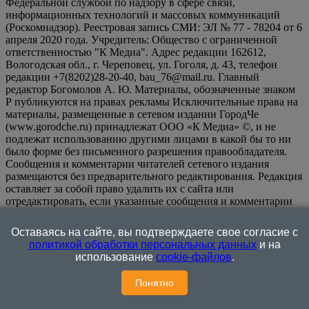
Федеральной службой по надзору в сфере связи,
информационных технологий и массовых коммуникаций
(Роскомнадзор). Реестровая запись СМИ: ЭЛ № 77 - 78204 от 6
апреля 2020 года. Учредитель: Общество с ограниченной
ответственностью "К Медиа". Адрес редакции 162612,
Вологодская обл., г. Череповец, ул. Гоголя, д. 43, телефон
редакции +7(8202)28-20-40, bau_76@mail.ru. Главный
редактор Богомолов А. Ю. Материалы, обозначенные знаком
Р публикуются на правах рекламы Исключительные права на
материалы, размещенные в сетевом издании ГородЧе
(www.gorodche.ru) принадлежат ООО «К Медиа» ©, и не
подлежат использованию другими лицами в какой бы то ни
было форме без письменного разрешения правообладателя.
Сообщения и комментарии читателей сетевого издания
размещаются без предварительного редактирования. Редакция
оставляет за собой право удалить их с сайта или
отредактировать, если указанные сообщения и комментарии
являются злоупотреблением свободой массовой информации
или нарушением иных требований закона.
На
Оставаясь на сайте, вы подтверждаете свое согласие с
информационном ресурсе применяются рекомендательные
политикой обработки персональных данных
и на
технологии (информационные технологии предоставления
использование
cookie-файлов
.
информации на основе сбора, систематизации и анализа
сведений, относящихся к предпочтениям пользователей сети
Понятно
"Интернет", находящихся на территории Российской
Федерации)