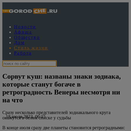
Новости
Афиша
Общество
Дом
Стиль жизни
Работа
Сорвут куш: названы знаки зодиака,
которые станут богаче в
ретроградность Венеры несмотря ни
на что
Сразу несколько представителей зодиакального круга
18 июля 2023, 06:15
окажутся в белом списке у судьбы
В конце июля сразу две планеты становится ретроградными: