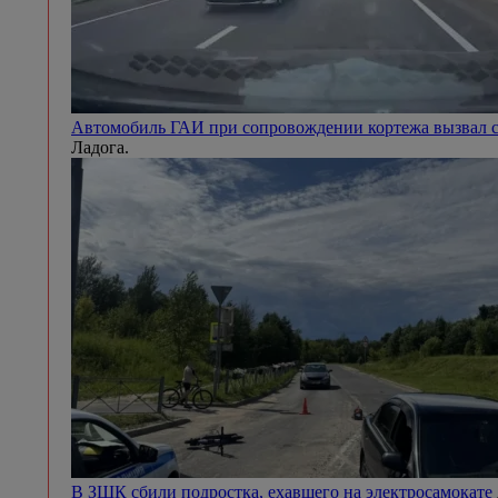
Автомобиль ГАИ при сопровождении кортежа вызвал с
Ладога.
В ЗШК сбили подростка, ехавшего на электросамокате