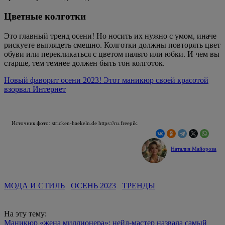
Цветные колготки
Это главный тренд осени! Но носить их нужно с умом, иначе
рискуете выглядеть смешно. Колготки должны повторять цвет
обуви или перекликаться с цветом пальто или юбки. И чем вы
старше, тем темнее должен быть тон колготок.
Новый фаворит осени 2023! Этот маникюр своей красотой
взорвал Интернет
Источник фото: stricken-haekeln.de https://ru.freepik.
Наталия Майорова
МОДА И СТИЛЬ
ОСЕНЬ 2023
ТРЕНДЫ
На эту тему:
Маникюр «жена миллионера»: нейл-мастер назвала самый