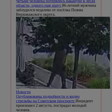
Четыре человека потерялись накануне в лесах
области, одного еще ищут
86-летний мужчина
заблудился недалеко от посёлка Пежма
Верховажского округа.
Новости
Опубликованы подробности и видео
стрельбы на Советском проспекте
Инцидент
произошел 2 августа, пострадал молодой
человек.