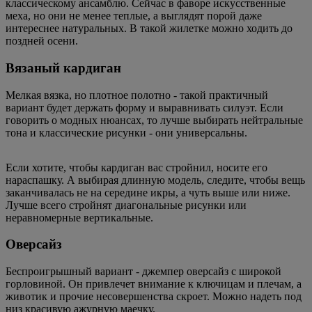
классическому ансамблю. Сейчас в фаворе искусственные
меха, но они не менее теплые, а выглядят порой даже
интереснее натуральных. В такой жилетке можно ходить до
поздней осени.
Вязаный кардиган
Мелкая вязка, но плотное полотно - такой практичный
вариант будет держать форму и выравнивать силуэт. Если
говорить о модных нюансах, то лучше выбирать нейтральные
тона и классические рисунки - они универсальны.
Если хотите, чтобы кардиган вас стройнил, носите его
нараспашку. А выбирая длинную модель, следите, чтобы вещь
заканчивалась не на середине икры, а чуть выше или ниже.
Лучше всего стройнят диагональные рисунки или
неравномерные вертикальные.
Оверсайз
Беспроигрышный вариант - джемпер оверсайз с широкой
горловиной. Он привлечет внимание к ключицам и плечам, а
животик и прочие несовершенства скроет. Можно надеть под
низ красивую ажурную маечку.