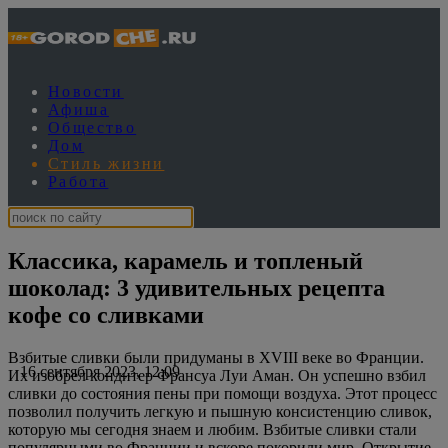
Новости
Афиша
Общество
Дом
Стиль жизни
Работа
Классика, карамель и топленый
шоколад: 3 удивительных рецепта
кофе со сливками
Взбитые сливки были придуманы в XVIII веке во Франции.
16 сентября 2023, 12:09
Их изобрел кондитер Франсуа Луи Аман. Он успешно взбил
сливки до состояния пены при помощи воздуха. Этот процесс
позволил получить легкую и пышную консистенцию сливок,
которую мы сегодня знаем и любим. Взбитые сливки стали
популярными во Франции и вскоре покорили мир. Открытие