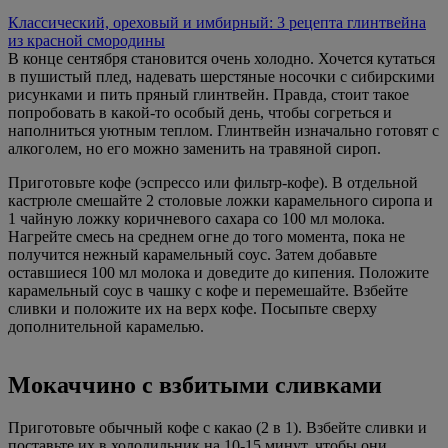
Классический, ореховый и имбирный: 3 рецепта глинтвейна
из красной смородины
В конце сентября становится очень холодно. Хочется кутаться
в пушистый плед, надевать шерстяные носочки с сибирскими
рисунками и пить пряный глинтвейн. Правда, стоит такое
попробовать в какой-то особый день, чтобы согреться и
наполниться уютным теплом. Глинтвейн изначально готовят с
алкоголем, но его можно заменить на травяной сироп.
Приготовьте кофе (эспрессо или фильтр-кофе). В отдельной
кастрюле смешайте 2 столовые ложки карамельного сиропа и
1 чайную ложку коричневого сахара со 100 мл молока.
Нагрейте смесь на среднем огне до того момента, пока не
получится нежный карамельный соус. Затем добавьте
оставшиеся 100 мл молока и доведите до кипения. Положите
карамельный соус в чашку с кофе и перемешайте. Взбейте
сливки и положите их на верх кофе. Посыпьте сверху
дополнительной карамелью.
Мокаччино с взбитыми сливками
Приготовьте обычный кофе с какао (2 в 1). Взбейте сливки и
поставьте их в холодильник на 10-15 минут, чтобы они