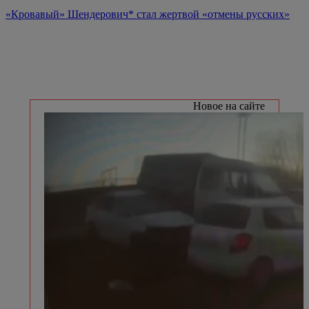
«Кровавый» Шендерович* стал жертвой «отмены русских»
Новое на сайте