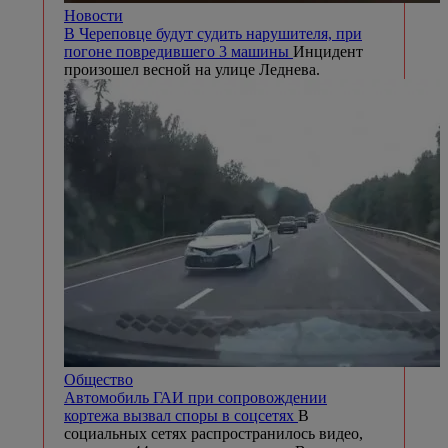
Новости
В Череповце будут судить нарушителя, при
погоне повредившего 3 машины
Инцидент
произошел весной на улице Леднева.
Общество
Автомобиль ГАИ при сопровождении
кортежа вызвал споры в соцсетях
В
социальных сетях распространилось видео,