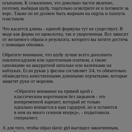
осыпания. К сожалению, это довольно частое явление,
поэтому, выбирая шубу, тщательно осмотрите ее и потяните за
ворс. Также он не должен быть жирным на ощупь и пахнуть
пластиком.
Что касается длины - единой формулы тут не существует. В
моде как форма по щиколотку, так и укороченная. Все зависит
от желаемого образа и результата, которого вы хотите достичь
с помощью обновки.
Обратите внимание, что шубу лучше всего дополнить
павлопосадским или однотонным платком, а также
сапожками на аккуратной шпильке или валенками на
каблуках. Если рукав у фасона составляет 3/4, то обязательно
обзаведитесь качественными длинными перчатками, которые
защитят руки от морозов.
«Обратите внимание на прямой крой с
классическим воротником без лацканов - это
вневременной вариант, который не только
идеально впишется в ваш гардероб, но и останется
в нем на много сезонов вперед», - подытожила
специалист.
А для того, чтобы образ slavic girl выглядел законченным,