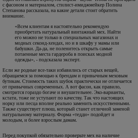
с фасоном и материалом, стилист-имиджмейкер Полина
Степанова рассказала, на какие детали стоит обратить
внимание.
«Всем клиентам я настоятельно рекомендую
приобретать натуральный винтажный мех. Найти
его можно не только в специальных магазинах и
модных секонд-хендах, но и в шкафу у мамы или
бабушки. Да-да, не поленитесь открыть самые
потаенные места гардероба в поисках модной
одежды», - подсказала эксперт.
Если же родные все-таки избавились от старых вещей,
обращаемся за помощью к брендам и привычным меховым
бутикам. Стоимость таких шубок практически не отличается
от привычных современных. А вот фасон, как правило,
смотрится гораздо богаче и внушительнее. Эко-варианты,
кстати, тоже не уступают по качеству. Так что настоящих
норку или песца вполне реально заменить искусственными.
Также существует плюш, который станет отличной заменой
натуральному материалу. Форма «тедди» подойдет и
молодым, и более взрослым дамам.
Перед покупкой обязательно проверьте мех на наличие