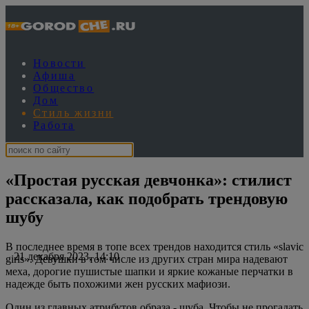
Новости
Афиша
Общество
Дом
Стиль жизни
Работа
«Простая русская девчонка»: стилист
рассказала, как подобрать трендовую
шубу
В последнее время в топе всех трендов находится стиль «slavic
21 декабря 2023, 14:10
girls». Девушки в том числе из других стран мира надевают
меха, дорогие пушистые шапки и яркие кожаные перчатки в
надежде быть похожими жен русских мафиози.
Один из главных атрибутов образа - шуба. Чтобы не прогадать