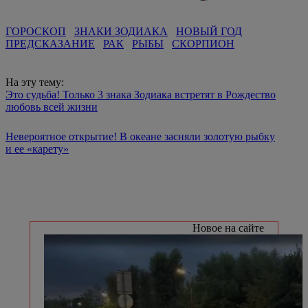
ГОРОСКОП
ЗНАКИ ЗОДИАКА
НОВЫЙ ГОД
ПРЕДСКАЗАНИЕ
РАК
РЫБЫ
СКОРПИОН
На эту тему:
Это судьба! Только 3 знака Зодиака встретят в Рождество
любовь всей жизни
Невероятное открытие! В океане засняли золотую рыбку
и ее «карету»
Новое на сайте