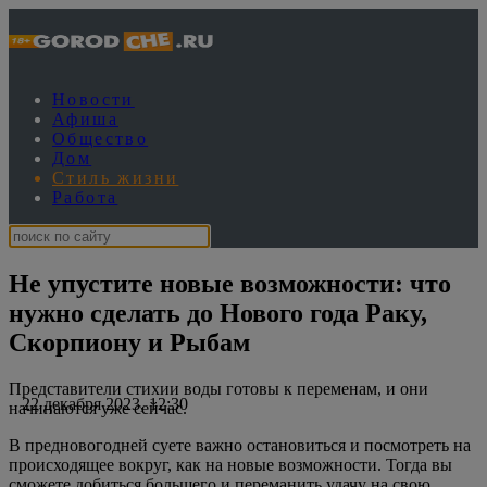
Новости
Афиша
Общество
Дом
Стиль жизни
Работа
Не упустите новые возможности: что
нужно сделать до Нового года Раку,
Скорпиону и Рыбам
Представители стихии воды готовы к переменам, и они
22 декабря 2023, 12:30
начинаются уже сейчас.
В предновогодней суете важно остановиться и посмотреть на
происходящее вокруг, как на новые возможности. Тогда вы
сможете добиться большего и переманить удачу на свою