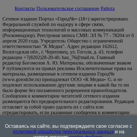
Контакты
Пользовательское соглашение
Работа
Сетевое издание Портал «ГородЧе» (18+) зарегистрировано
Федеральной службой по надзору в сфере связи,
информационных технологий и массовых коммуникаций
(Роскомнадзор). Реестровая запись СМИ: ЭЛ № 77 - 78204 от 6
апреля 2020 года. Учредитель: Общество с ограниченной
ответственностью "К Медиа". Адрес редакции 162612,
Вологодская обл., г. Череповец, ул. Гоголя, д. 43, телефон
редакции +7(8202)28-20-40, bau_76@mail.ru. Главный
редактор Богомолов А. Ю. Материалы, обозначенные знаком
Р публикуются на правах рекламы Исключительные права на
материалы, размещенные в сетевом издании ГородЧе
(www.gorodche.ru) принадлежат ООО «К Медиа» ©, и не
подлежат использованию другими лицами в какой бы то ни
было форме без письменного разрешения правообладателя.
Сообщения и комментарии читателей сетевого издания
размещаются без предварительного редактирования. Редакция
оставляет за собой право удалить их с сайта или
отредактировать, если указанные сообщения и комментарии
являются злоупотреблением свободой массовой информации
или нарушением иных требований закона.
На
Оставаясь на сайте, вы подтверждаете свое согласие с
информационном ресурсе применяются рекомендательные
политикой обработки персональных данных
и на
технологии (информационные технологии предоставления