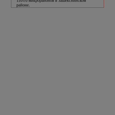
110-го микрорайонов в Зашекснинском
районе.