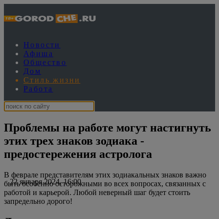
Новости
Афиша
Общество
Дом
Стиль жизни
Работа
Проблемы на работе могут настигнуть
этих трех знаков зодиака -
предостережения астролога
В феврале представителям этих зодиакальных знаков важно
22 января 2024, 16:00
быть особенно осторожными во всех вопросах, связанных с
работой и карьерой. Любой неверный шаг будет стоить
запредельно дорого!