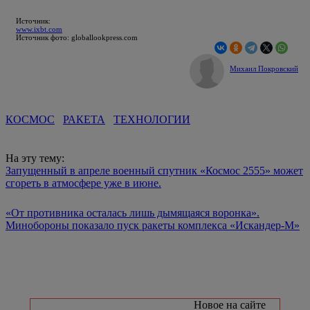
Источник:
www.ixbt.com
Источник фото: globallookpress.com
Михаил Покровский
КОСМОС
РАКЕТА
ТЕХНОЛОГИИ
На эту тему:
Запущенный в апреле военный спутник «Космос 2555» может
сгореть в атмосфере уже в июне.
«От противника осталась лишь дымящаяся воронка».
Минобороны показало пуск ракеты комплекса «Искандер-М»
Новое на сайте