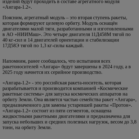
изделий будут проходить в составе агрегатного модуля
«Ангара-1.2».
Поясним, агрегатный модуль – это вторая ступень ракеты,
которая формируют целевую орбиту. Модуль оснащён
двигателями малой тяги, разработанными и изготовленными
в АО «НИИМаш». Это четыре двигателя 11Д458М тягой по
40 кг-сил и 14 двигателей ориентации и стабилизации
17Д58Э тягой по 1,3 кг-силы каждый.
Напомним, ранее сообщалось, что испытания всех
ракетоносителей «Ангара» будут завершены в 2024 году, а в
2025 году начнется их серийное производство.
«Ангара-1.2» - это российская ракета-носитель, которая
разрабатывается и производится компанией «Космические
ракетные системы» для запуска космических аппаратов на
орбиту Земли. Она является частью семейства ракет «Ангара»,
предназначенного для замены устаревшей ракеты «Протон».
«Ангара-1.2» состоит из пяти сегментов, оснащена
жидкостными ракетными двигателями и предназначена для
запуска небольших и средних полезных нагрузок, весом до 3,8
тонн, на орбиту Земли.