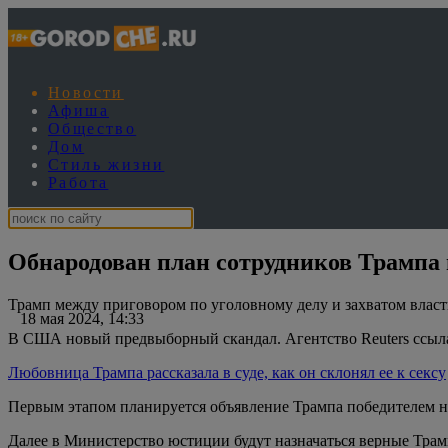
Новости
Афиша
Общество
Дом
Стиль жизни
Работа
Обнародован план сотрудников Трампа
Трамп между приговором по уголовному делу и захватом власт
18 мая 2024, 14:33
В США новый предвыборный скандал. Агентство Reuters ссылае
Любовница Трампа рассказала в суде, как он склонял ее к сексу
Первым этапом планируется объявление Трампа победителем н
Далее в Министерство юстиции будут назначаться верные Трамп