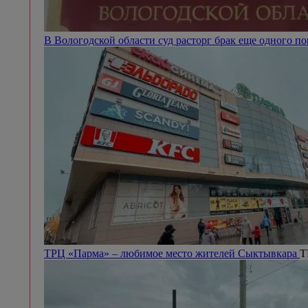
В Вологодской области суд расторг брак еще одного п
ТРЦ «Парма» – любимое место жителей Сыктывкара
Т