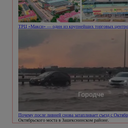
ТРЦ «Макси» — один из крупнейших торговых центро
Почему после ливней снова затапливает съезд с Октяб
Октябрьского моста в Зашекснинском районе.