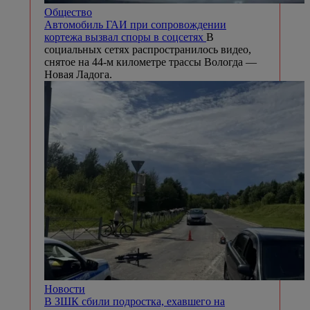
Общество
Автомобиль ГАИ при сопровождении
кортежа вызвал споры в соцсетях
В
социальных сетях распространилось видео,
снятое на 44-м километре трассы Вологда —
Новая Ладога.
Новости
В ЗШК сбили подростка, ехавшего на