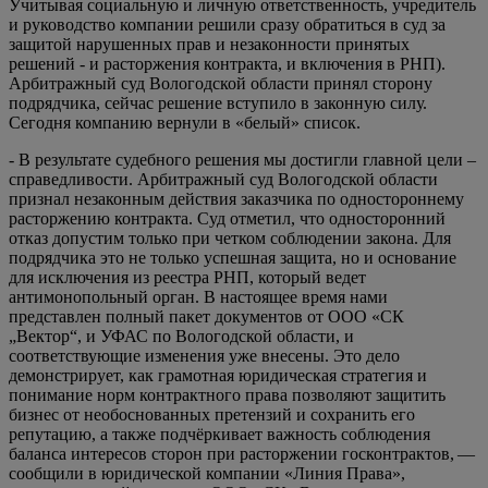
Учитывая социальную и личную ответственность, учредитель
и руководство компании решили сразу обратиться в суд за
защитой нарушенных прав и незаконности принятых
решений - и расторжения контракта, и включения в РНП).
Арбитражный суд Вологодской области принял сторону
подрядчика, сейчас решение вступило в законную силу.
Сегодня компанию вернули в «белый» список.
- В результате судебного решения мы достигли главной цели –
справедливости. Арбитражный суд Вологодской области
признал незаконным действия заказчика по одностороннему
расторжению контракта. Суд отметил, что односторонний
отказ допустим только при четком соблюдении закона. Для
подрядчика это не только успешная защита, но и основание
для исключения из реестра РНП, который ведет
антимонопольный орган.
В настоящее время нами
представлен полный пакет документов от
ООО «СК
„Вектор“, и
УФАС по Вологодской области, и
соответствующие изменения уже внесены.
Это дело
демонстрирует, как грамотная юридическая стратегия и
понимание норм контрактного права позволяют защитить
бизнес от необоснованных претензий и сохранить его
репутацию, а также подчёркивает важность соблюдения
баланса интересов сторон при расторжении госконтрактов, —
сообщили в юридической компании «Линия Права»,