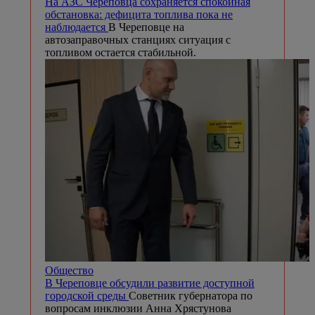
На АЗС Череповца сохраняется спокойная
обстановка: дефицита топлива пока не
наблюдается
В Череповце на
автозаправочных станциях ситуация с
топливом остается стабильной.
Общество
В Череповце обсудили развитие доступной
городской среды
Советник губернатора по
вопросам инклюзии Анна Хрястунова