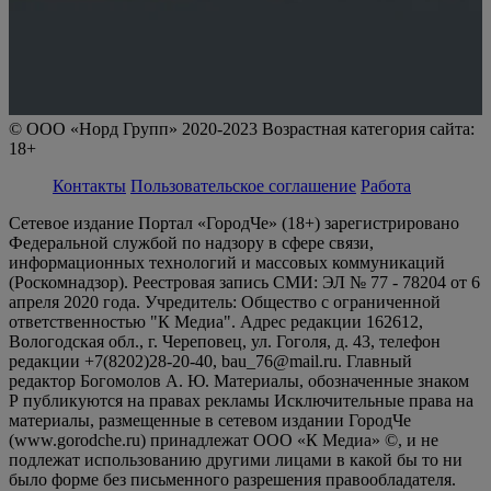
© ООО «Норд Групп» 2020-2023 Возрастная категория сайта:
18+
Контакты
Пользовательское соглашение
Работа
Сетевое издание Портал «ГородЧе» (18+) зарегистрировано
Федеральной службой по надзору в сфере связи,
информационных технологий и массовых коммуникаций
(Роскомнадзор). Реестровая запись СМИ: ЭЛ № 77 - 78204 от 6
апреля 2020 года. Учредитель: Общество с ограниченной
ответственностью "К Медиа". Адрес редакции 162612,
Вологодская обл., г. Череповец, ул. Гоголя, д. 43, телефон
редакции +7(8202)28-20-40, bau_76@mail.ru. Главный
редактор Богомолов А. Ю. Материалы, обозначенные знаком
Р публикуются на правах рекламы Исключительные права на
материалы, размещенные в сетевом издании ГородЧе
(www.gorodche.ru) принадлежат ООО «К Медиа» ©, и не
подлежат использованию другими лицами в какой бы то ни
было форме без письменного разрешения правообладателя.