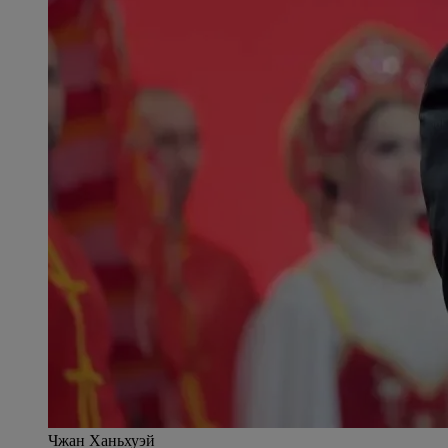
Чжан Ханьхуэй