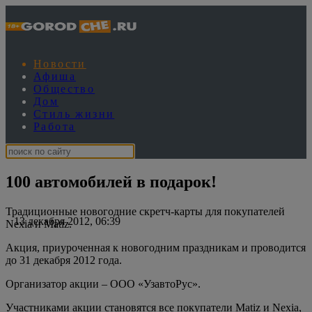
Новости
Афиша
Общество
Дом
Стиль жизни
Работа
100 автомобилей в подарок!
Традиционные новогодние скретч-карты для покупателей
13 декабря 2012, 06:39
Nexia и Matiz.
Акция, приуроченная к новогодним праздникам и проводится
до 31 декабря 2012 года.
Организатор акции – ООО «УзавтоРус».
Участниками акции становятся все покупатели Matiz и Nexia,