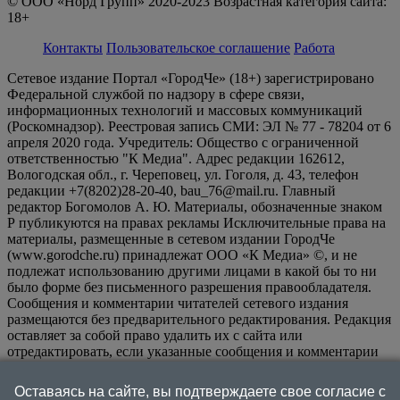
© ООО «Норд Групп» 2020-2023 Возрастная категория сайта:
18+
Контакты
Пользовательское соглашение
Работа
Сетевое издание Портал «ГородЧе» (18+) зарегистрировано
Федеральной службой по надзору в сфере связи,
информационных технологий и массовых коммуникаций
(Роскомнадзор). Реестровая запись СМИ: ЭЛ № 77 - 78204 от 6
апреля 2020 года. Учредитель: Общество с ограниченной
ответственностью "К Медиа". Адрес редакции 162612,
Вологодская обл., г. Череповец, ул. Гоголя, д. 43, телефон
редакции +7(8202)28-20-40, bau_76@mail.ru. Главный
редактор Богомолов А. Ю. Материалы, обозначенные знаком
Р публикуются на правах рекламы Исключительные права на
материалы, размещенные в сетевом издании ГородЧе
(www.gorodche.ru) принадлежат ООО «К Медиа» ©, и не
подлежат использованию другими лицами в какой бы то ни
было форме без письменного разрешения правообладателя.
Сообщения и комментарии читателей сетевого издания
размещаются без предварительного редактирования. Редакция
оставляет за собой право удалить их с сайта или
отредактировать, если указанные сообщения и комментарии
являются злоупотреблением свободой массовой информации
или нарушением иных требований закона.
На
Оставаясь на сайте, вы подтверждаете свое согласие с
информационном ресурсе применяются рекомендательные