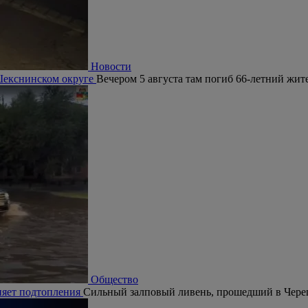
Новости
 Шекснинском округе
Вечером 5 августа там погиб 66-летний жит
Общество
няет подтопления
Сильный залповый ливень, прошедший в Череп