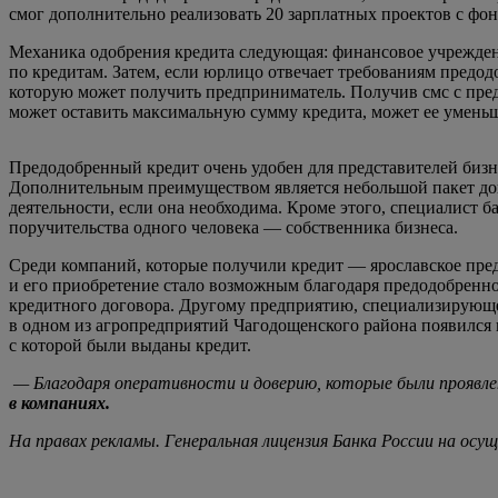
смог дополнительно реализовать 20 зарплатных проектов с фонд
Механика одобрения кредита следующая: финансовое учреждени
по кредитам. Затем, если юрлицо отвечает требованиям предод
которую может получить предприниматель. Получив смс с пре
может оставить максимальную сумму кредита, может ее уменьши
Предодобренный кредит очень удобен для представителей бизне
Дополнительным преимуществом является небольшой пакет доку
деятельности, если она необходима. Кроме этого, специалист ба
поручительства одного человека — собственника бизнеса.
Среди компаний, которые получили кредит — ярославское пре
и его приобретение стало возможным благодаря предодобренном
кредитного договора. Другому предприятию, специализирующем
в одном из агропредприятий Чагодощенского района появился 
с которой были выданы кредит.
— Благодаря оперативности и доверию, которые были проявле
в компаниях.
На правах рекламы. Генеральная лицензия Банка России на ос