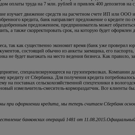
ом оплаты труда на 7 млн. рублей и привлек 400 депозитов на с
е изучает движение средств на расчетном счете ИП или ООО и 
обренного кредита, банк направляет предложение о кредите по 
додобренным предложением, предприниматель может обратиться 
ть, а также скорректировать срок, на которую будет оформлен 
са, так как существенно экономит время (банк уже проверил юрл
ментов, состоящий обычно из анкеты заемщика, его паспорта, б
нка не будет выезжать на место ведения бизнеса. Как правило, з
дприятие, специализирующееся на грузоперевозках. Компании д
у кредиту от Сбербанка. Для получения кредита потребовалось в
у на поставках сельскохозяйственной спецтехники в вологодско
новый измельчитель-смеситель-кормораздатчик. Все клиенты бы
ны при оформлении кредита, мы теперь считаем Сбербанк осно
уществление банковских операций 1481 от 11.08.2015.Официаль