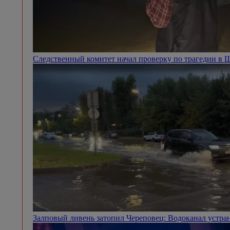
Следственный комитет начал проверку по трагедии в
Залповый ливень затопил Череповец: Водоканал устра