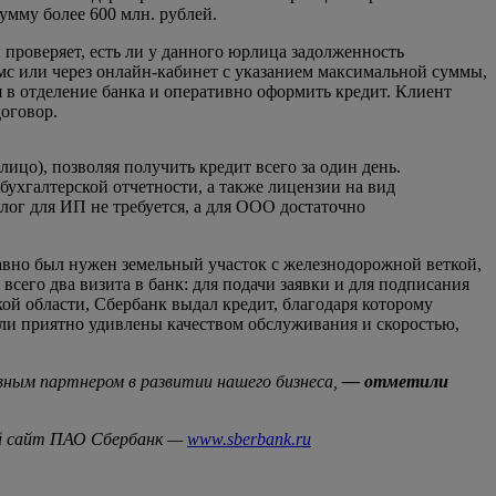
умму более 600 млн. рублей.
проверяет, есть ли у данного юрлица задолженность
смс или через онлайн-кабинет с указанием максимальной суммы,
в отделение банка и оперативно оформить кредит. Клиент
договор.
ицо), позволяя получить кредит всего за один день.
ухгалтерской отчетности, а также лицензии на вид
алог для ИП не требуется, а для ООО достаточно
авно был нужен земельный участок с железнодорожной веткой,
сего два визита в банк: для подачи заявки и для подписания
й области, Сбербанк выдал кредит, благодаря которому
ли приятно удивлены качеством обслуживания и скоростью,
вным партнером в развитии нашего бизнеса,
— отметили
ный сайт ПАО Сбербанк —
www.sberbank.ru