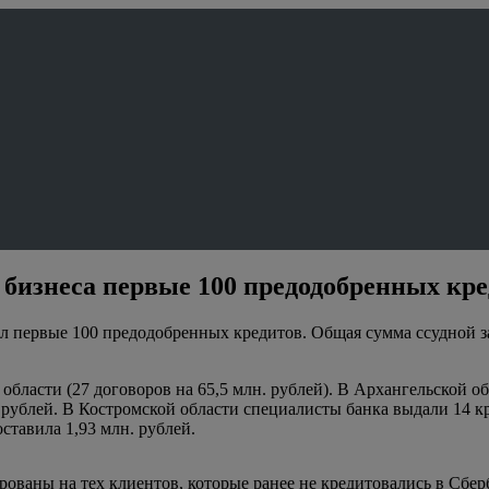
бизнеса первые 100 предодобренных кр
л первые 100 предодобренных кредитов. Общая сумма ссудной з
области (27 договоров на 65,5 млн. рублей). В Архангельской 
. рублей. В Костромской области специалисты банка выдали 14 к
ставила 1,93 млн. рублей.
рованы на тех клиентов, которые ранее не кредитовались в Сбе