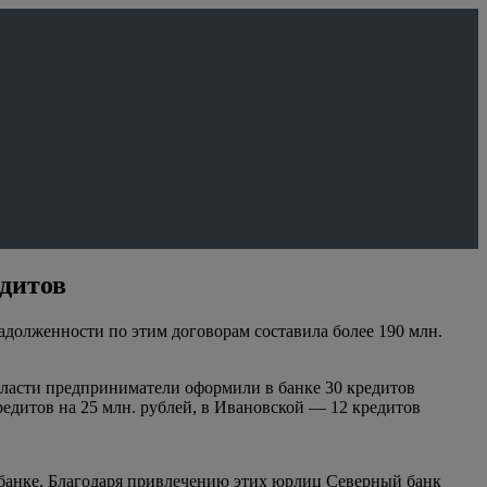
едитов
адолженности по этим договорам составила более 190 млн.
области предприниматели оформили в банке 30 кредитов
редитов на 25 млн. рублей, в Ивановской — 12 кредитов
рбанке. Благодаря привлечению этих юрлиц Северный банк