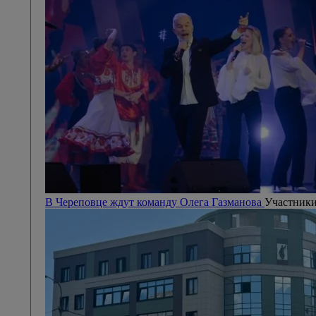
В Череповце ждут команду Олега Газманова
Участники