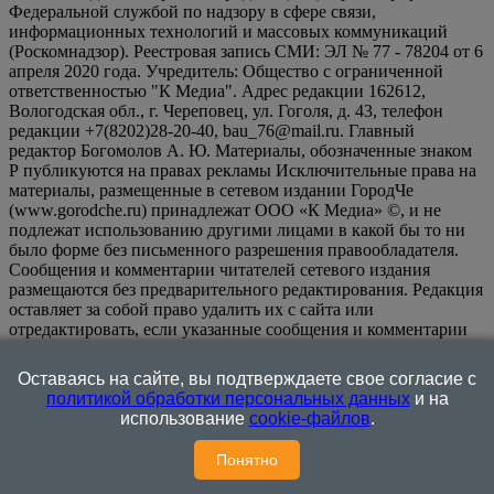
Федеральной службой по надзору в сфере связи,
информационных технологий и массовых коммуникаций
(Роскомнадзор). Реестровая запись СМИ: ЭЛ № 77 - 78204 от 6
апреля 2020 года. Учредитель: Общество с ограниченной
ответственностью "К Медиа". Адрес редакции 162612,
Вологодская обл., г. Череповец, ул. Гоголя, д. 43, телефон
редакции +7(8202)28-20-40, bau_76@mail.ru. Главный
редактор Богомолов А. Ю. Материалы, обозначенные знаком
Р публикуются на правах рекламы Исключительные права на
материалы, размещенные в сетевом издании ГородЧе
(www.gorodche.ru) принадлежат ООО «К Медиа» ©, и не
подлежат использованию другими лицами в какой бы то ни
было форме без письменного разрешения правообладателя.
Сообщения и комментарии читателей сетевого издания
размещаются без предварительного редактирования. Редакция
оставляет за собой право удалить их с сайта или
отредактировать, если указанные сообщения и комментарии
являются злоупотреблением свободой массовой информации
или нарушением иных требований закона.
На
Оставаясь на сайте, вы подтверждаете свое согласие с
информационном ресурсе применяются рекомендательные
политикой обработки персональных данных
и на
технологии (информационные технологии предоставления
использование
cookie-файлов
.
информации на основе сбора, систематизации и анализа
сведений, относящихся к предпочтениям пользователей сети
Понятно
"Интернет", находящихся на территории Российской
Федерации)