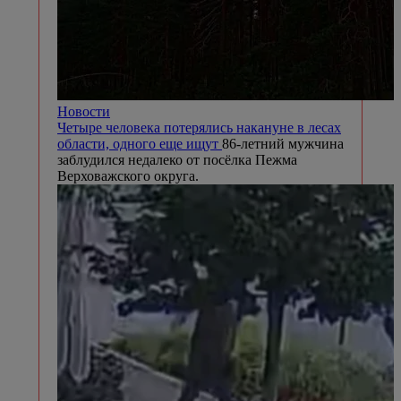
Новости
Четыре человека потерялись накануне в лесах
области, одного еще ищут
86-летний мужчина
заблудился недалеко от посёлка Пежма
Верховажского округа.