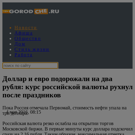
Новости
Афиша
Общество
Дом
Стиль жизни
Работа
Доллар и евро подорожали на два
рубля: курс российской валюты рухнул
после праздников
Пока Россия отмечала Первомай, стоимость нефти упала на
4 мая 2016, 08:15
три доллара.
Российская валюта резко ослабла на открытии торгов
Московской биржи. В первые минуты курс доллара подскочил
сразу на 2,16 рубля. Таким образом, максимальная отметка,