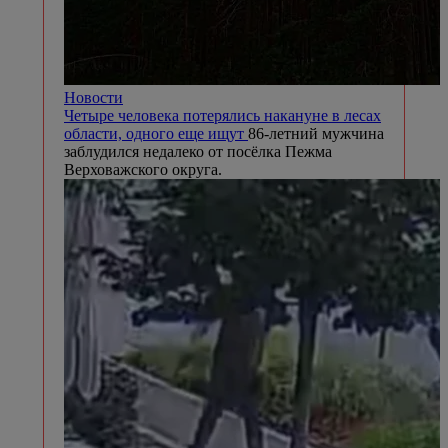
Новости
Четыре человека потерялись накануне в лесах
области, одного еще ищут
86-летний мужчина
заблудился недалеко от посёлка Пежма
Верховажского округа.