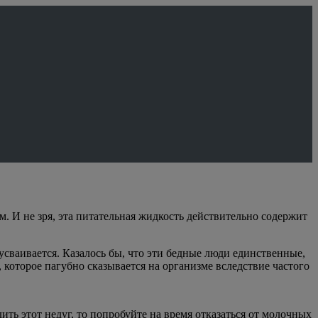
 И не зря, эта питательная жидкость действительно содержит
сваивается. Казалось бы, что эти бедные люди единственные,
, которое пагубно сказывается на организме вследствие частого
ть этот недуг, то попробуйте на время отказаться от молочных