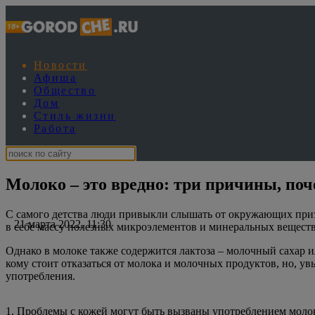
Новости
Афиша
Общество
Дом
Стиль жизни
Работа
Молоко – это вредно: три причины, поч
С самого детства люди привыкли слышать от окружающих призы
21 марта 2022, 11:30
в себе массу полезных микроэлементов и минеральных веществ,
Однако в молоке также содержится лактоза – молочный сахар и
кому стоит отказаться от молока и молочных продуктов, но, увы
употребления.
1. Проблемы с кожей могут быть вызваны употреблением молока