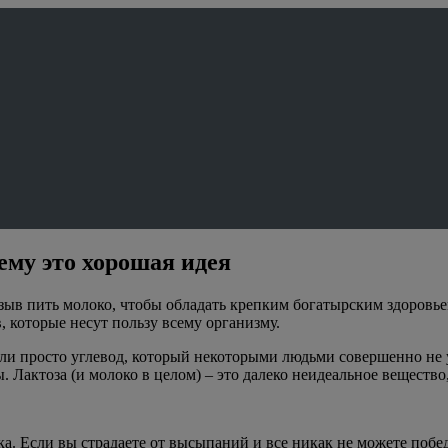
ему это хорошая идея
в пить молоко, чтобы обладать крепким богатырским здоровьем.
 которые несут пользу всему организму.
ли просто углевод, который некоторыми людьми совершенно не у
. Лактоза (и молоко в целом) – это далеко неидеальное вещество
. Если вы страдаете от высыпаний и все никак не можете победи