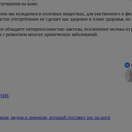
 улучшения на коже.
ении мы нуждаемся в полезных веществах, для умственного и фи
астое употребление не сделает нас здоровее в плане здоровья, н
 не обладаете непереносимостью лактозы, исключение молока из
 с развитием многих хронических заболеваний.
НИЕ
иком, медом и лимоном, который поставит вас на ноги