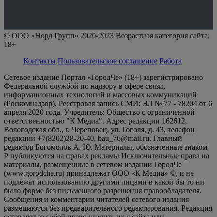
© ООО «Норд Групп» 2020-2023 Возрастная категория сайта:
18+
Контакты
Пользовательское соглашение
Работа
Сетевое издание Портал «ГородЧе» (18+) зарегистрировано
Федеральной службой по надзору в сфере связи,
информационных технологий и массовых коммуникаций
(Роскомнадзор). Реестровая запись СМИ: ЭЛ № 77 - 78204 от 6
апреля 2020 года. Учредитель: Общество с ограниченной
ответственностью "К Медиа". Адрес редакции 162612,
Вологодская обл., г. Череповец, ул. Гоголя, д. 43, телефон
редакции +7(8202)28-20-40, bau_76@mail.ru. Главный
редактор Богомолов А. Ю. Материалы, обозначенные знаком
Р публикуются на правах рекламы Исключительные права на
материалы, размещенные в сетевом издании ГородЧе
(www.gorodche.ru) принадлежат ООО «К Медиа» ©, и не
подлежат использованию другими лицами в какой бы то ни
было форме без письменного разрешения правообладателя.
Сообщения и комментарии читателей сетевого издания
размещаются без предварительного редактирования. Редакция
оставляет за собой право удалить их с сайта или