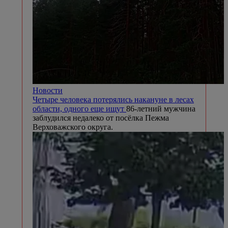
Новости
Четыре человека потерялись накануне в лесах
области, одного еще ищут
86-летний мужчина
заблудился недалеко от посёлка Пежма
Верховажского округа.