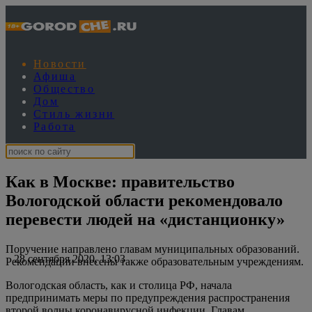
Новости
Афиша
Общество
Дом
Стиль жизни
Работа
Как в Москве: правительство
Вологодской области рекомендовало
перевести людей на «дистанционку»
Поручение направлено главам муниципальных образований.
28 сентября 2020, 13:03
Рекомендации внесены также образовательным учреждениям.
Вологодская область, как и столица РФ, начала
предпринимать меры по предупреждения распространения
второй волны коронавирусной инфекции. Главам