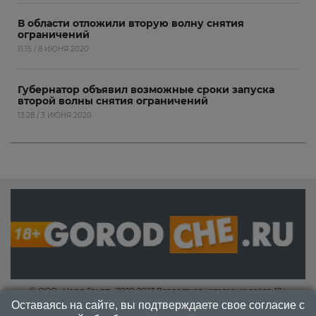
В области отложили вторую волну снятия
ограничений
11:15 / 8 ИЮНЯ 2020
Губернатор объявил возможные сроки запуска
второй волны снятия ограничений
13:28 / 3 ИЮНЯ 2020
© ООО «Норд Групп» 2020-2023 Возрастная категория сайта: 18+
Оставаясь на сайте, вы подтверждаете свое согласие с
КОНТАКТЫ