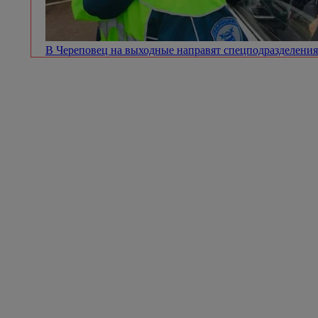
В Череповец на выходные направят спецподразделен