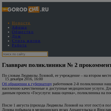
Новости
Афиша
Общество
Дом
Стиль жизни
Работа
Главврач поликлиники № 2 прокоммент
По словам Людмилы Лозовой, ее учреждение – на втором месте 
15 декабря 2016, 16:00
Об обращении к губернатору
работников 2-й поликлиники наш 
населению качественные и доступные медицинские услуги. Дл
данным проекта «Госуслуги: ваша оценка», поликлиника на п
После 1 августа (прихода Людмилы Лозовой на этот пост) в пол
Лозова побывала в медицинских вузах Архангельска и Яросла