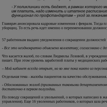
- У поликлиники есть бюджет, в рамках которого 
им платить, надо изменить и штатное расписание,
функционал по профстандартам – уход за лежачими
Главврач анонсировала кадровые изменения с февраля. Тогда п
уборщиц. То есть речь идет именно о переименовании должност
57 работникам выдано уведомления о сокращении должностей 
-
Все это неоднократно объяснено коллективу, согласовано с
Что касается жалоб, по словам Людмилы Лозовой, в учреждени
пишет. При этом уровень заработной платы у медицинских раб
– Мой кабинет всегда открыт, но ко мне пока никто из персона
Отдельная тема - жалобы пациентов на качество обслуживания.
- Обоснованных жалоб (признанных таковыми департаментом зд
достаточно в первом полугодии.
По поводу сокращений и увольнений, о которых написано в ж
управления). Еще 16 уволенных работников, о которых шла ре