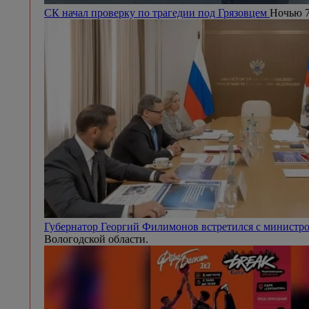
СК начал проверку по трагедии под Грязовцем
Ночью 7
Губернатор Георгий Филимонов встретился с минист
Вологодской области.