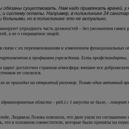
мы обязаны существовать. Нам надо привлекать врачей, 
 и систему оплаты. Например, в поликлинике 24 санитар
 больными, но в поликлинике это не актуально.
ланируют упразднить часть должностей – без увольнения самих 
ей, а не о сокращении людей.
в связи с их переименованиям и изменением функциональных об
 департаментом и профкомом учреждения. Есть профстандарты,
и царит достаточно странная атмосфера: внешне все доброжелат
отников не снизился.
ла не приходил на открытый разговор. Только один активный врач
равоохранения области – ред.) с 1 августа не было, - говорит
алобе, Людмила Лозова пояснила, что двое ушли по соглашению 
чь, это в основном совместители, которые были приняты на пер