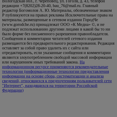
Вологодская обл., г. Череповец, ул. Гоголя, д. 43, телефон
редакции +7(8202)28-20-40, bau_76@mail.ru. Главный
редактор Богомолов А. Ю. Материалы, обозначенные знаком
Р публикуются на правах рекламы Исключительные права на
материалы, размещенные в сетевом издании ГородЧе
(www.gorodche.ru) принадлежат ООО «К Медиа» ©, и не
подлежат использованию другими лицами в какой бы то ни
было форме без письменного разрешения правообладателя.
Сообщения и комментарии читателей сетевого издания
размещаются без предварительного редактирования. Редакция
оставляет за собой право удалить их с сайта или
отредактировать, если указанные сообщения и комментарии
являются злоупотреблением свободой массовой информации
или нарушением иных требований закона.
На
информационном ресурсе применяются рекомендательные
технологии (информационные технологии предоставления
информации на основе сбора, систематизации и анализа
сведений, относящихся к предпочтениям пользователей сети
"Интернет", находящихся на территории Российской
Федерации)