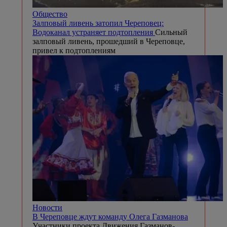
Общество
Залповый ливень затопил Череповец:
Водоканал устраняет подтопления
Сильный
залповый ливень, прошедший в Череповце,
привел к подтоплениям
Новости
В Череповце ждут команду Олега Газманова
Участники проекта Движения Газманов-