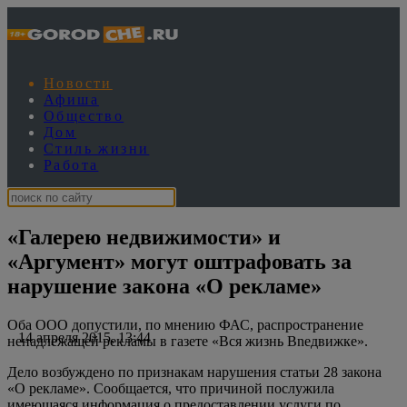
Новости
Афиша
Общество
Дом
Стиль жизни
Работа
«Галерею недвижимости» и
«Аргумент» могут оштрафовать за
нарушение закона «О рекламе»
Оба ООО допустили, по мнению ФАС, распространение
14 апреля 2015, 13:44
ненадлежащей рекламы в газете «Вся жизнь Вnедвижке».
Дело возбуждено по признакам нарушения статьи 28 закона
«О рекламе». Сообщается, что причиной послужила
имеющаяся информация о предоставлении услуги по