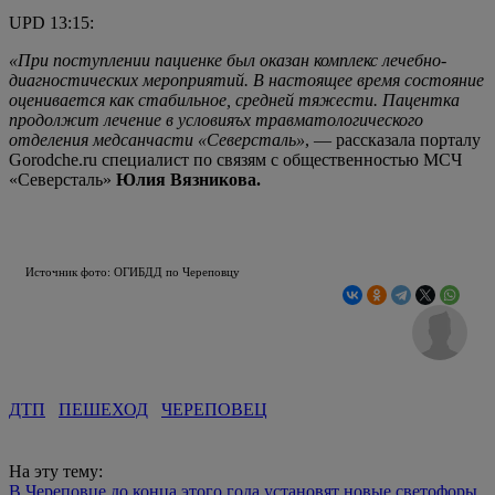
UPD 13:15:
«При поступлении пациенке был оказан комплекс лечебно-
диагностических мероприятий. В настоящее время состояние
оценивается как стабильное, средней тяжести. Пацентка
продолжит лечение в условияъх травматологического
отделения медсанчасти «Северсталь»
, — рассказала порталу
Gorodche.ru специалист по связям с общественностью МСЧ
«Северсталь»
Юлия Вязникова.
Источник фото: ОГИБДД по Череповцу
ДТП
ПЕШЕХОД
ЧЕРЕПОВЕЦ
На эту тему:
В Череповце до конца этого года установят новые светофоры