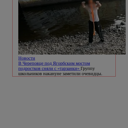
Новости
В Череповце под Ягорбским мостом
подростков сняли с «тарзанки»
Группу
школьников накануне заметили очевидцы.