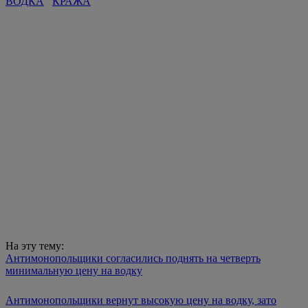
ВОДКА
КРАЖА
На эту тему:
Антимонопольщики согласились поднять на четверть
минимальную цену на водку
Антимонопольщики вернут высокую цену на водку, зато