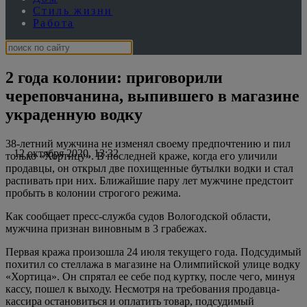
Стиль жизни
Работа
2 года колонии: приговорили
череповчанина, выпившего в магазине
украденную водку
38-летний мужчина не изменял своему предпочтению и пил
12 октября 2020, 13:32
только «Хортицу». В последней краже, когда его уличили
продавцы, он открыл две похищенные бутылки водки и стал
распивать при них. Ближайшие пару лет мужчине предстоит
пробыть в колонии строгого режима.
Как сообщает пресс-служба судов Вологодской области,
мужчина признан виновным в 3 грабежах.
Первая кража произошла 24 июля текущего года. Подсудимый
похитил со стеллажа в магазине на Олимпийской улице водку
«Хортица». Он спрятал ее себе под куртку, после чего, минуя
кассу, пошел к выходу. Несмотря на требования продавца-
кассира остановиться и оплатить товар, подсудимый