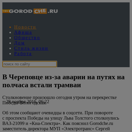
Новости
Афиша
Общество
Дом
Стиль жизни
Работа
В Череповце из-за аварии на путях на
полчаса встали трамваи
Столкновение произошло сегодня утром на перекрестке
29 ноября 2016, 06:22
Победы-Вологодская.
Об этом сообщают очевидцы в соцсети. При повороте
с проспекта Победы на улицу Льва Толстого столкнулись
ВАЗ-21099 и «Киа-Спектра». Как пояснил Gorodche.ru
заместитель директора МУП «Электротранс» Сергей