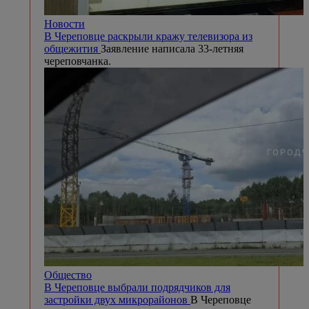
Новости
В Череповце раскрыли кражу телевизора из
общежития
Заявление написала 33-летняя
череповчанка.
Общество
В Череповце выбрали подрядчиков для
застройки двух микрорайонов
В Череповце