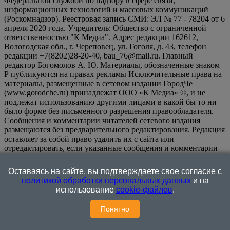
Федеральной службой по надзору в сфере связи,
информационных технологий и массовых коммуникаций
(Роскомнадзор). Реестровая запись СМИ: ЭЛ № 77 - 78204 от 6
апреля 2020 года. Учредитель: Общество с ограниченной
ответственностью "К Медиа". Адрес редакции 162612,
Вологодская обл., г. Череповец, ул. Гоголя, д. 43, телефон
редакции +7(8202)28-20-40, bau_76@mail.ru. Главный
редактор Богомолов А. Ю. Материалы, обозначенные знаком
Р публикуются на правах рекламы Исключительные права на
материалы, размещенные в сетевом издании ГородЧе
(www.gorodche.ru) принадлежат ООО «К Медиа» ©, и не
подлежат использованию другими лицами в какой бы то ни
было форме без письменного разрешения правообладателя.
Сообщения и комментарии читателей сетевого издания
размещаются без предварительного редактирования. Редакция
оставляет за собой право удалить их с сайта или
отредактировать, если указанные сообщения и комментарии
являются злоупотреблением свободой массовой информации
или нарушением иных требований закона.
На
Оставаясь на сайте, вы подтверждаете свое согласие с
информационном ресурсе применяются рекомендательные
политикой обработки персональных данных
и на
технологии (информационные технологии предоставления
использование
cookie-файлов
.
информации на основе сбора, систематизации и анализа
сведений, относящихся к предпочтениям пользователей сети
Понятно
"Интернет", находящихся на территории Российской
Федерации)