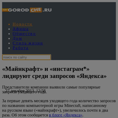
Новости
Афиша
Общество
Дом
Стиль жизни
Работа
«Майнкрафт» и «инстаграм*»
лидируют среди запросов «Яндекса»
Представители компании выявили самые популярные
27 декабря 2013, 12:58
запросы уходящего года.
За первые девять месяцев уходящего года количество запросов
по названию компьютерной игры Minecraft, написанному
на русском языке («майнкрафт»), увеличилось почти в два
раза. Об этом сообщается
в блоге «Яндекса»
.