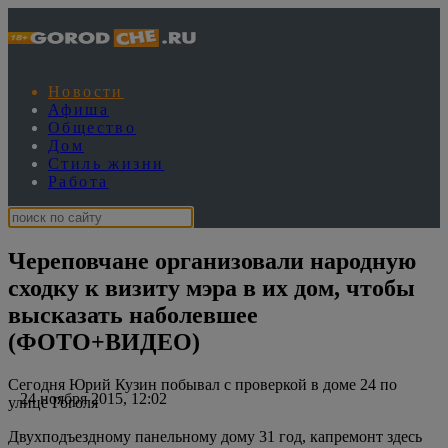
Новости
Афиша
Общество
Дом
Стиль жизни
Работа
Череповчане организовали народную
сходку к визиту мэра в их дом, чтобы
высказать наболевшее
(ФОТО+ВИДЕО)
Сегодня Юрий Кузин побывал с проверкой в доме 24 по
24 ноября 2015, 12:02
улице Гоголя
Двухподъездному панельному дому 31 год, капремонт здесь