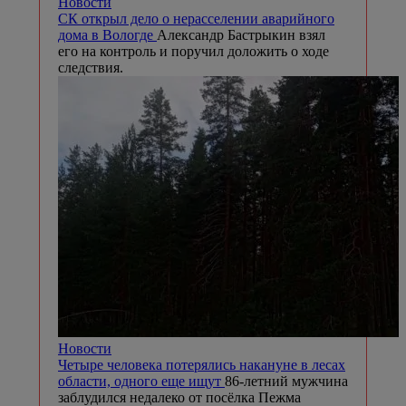
Новости
СК открыл дело о нерасселении аварийного
дома в Вологде
Александр Бастрыкин взял
его на контроль и поручил доложить о ходе
следствия.
Новости
Четыре человека потерялись накануне в лесах
области, одного еще ищут
86-летний мужчина
заблудился недалеко от посёлка Пежма