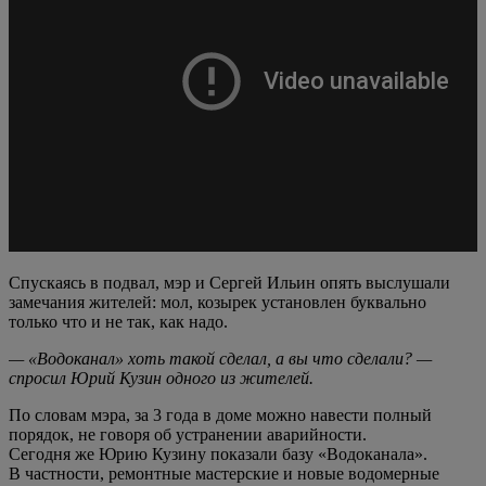
Спускаясь в подвал, мэр и Сергей Ильин опять выслушали
замечания жителей: мол, козырек установлен буквально
только что и не так, как надо.
— «Водоканал» хоть такой сделал, а вы что сделали? —
спросил Юрий Кузин одного из жителей.
По словам мэра, за 3 года в доме можно навести полный
порядок, не говоря об устранении аварийности.
Сегодня же Юрию Кузину показали базу «Водоканала».
В частности, ремонтные мастерские и новые водомерные